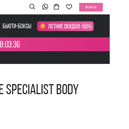
Войти
Бьюти-боксы
Летние скидки -50%
8:03:35
 Specialist Body