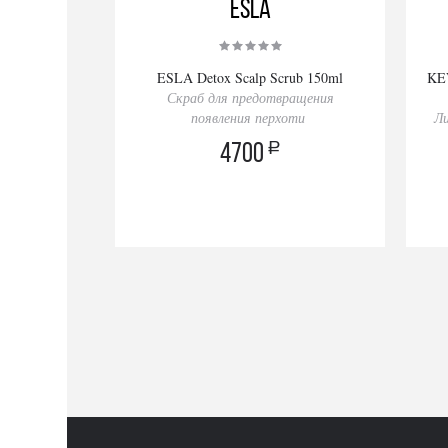
ESLA
ESLA Detox Scalp Scrub 150ml
KE
Скраб для предотвращения
появления перхоти
Ли
a
4700