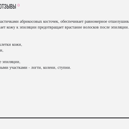
0
отзывы
частичками абрикосовых косточек, обеспечивает равномерное отшелушива
ает кожу к эпиляции предотвращает врастание волосков после эпиляции.
клетки кожи,
и,
е эпиляции,
ными участками - логти, колени, ступни.