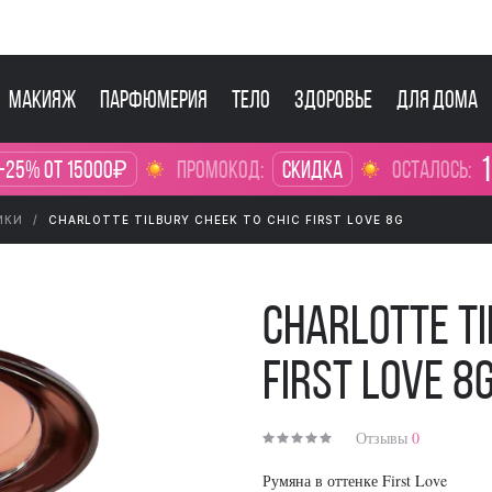
Макияж
Парфюмерия
Тело
Здоровье
Для дома
1
-25% от 15000₽
промокод:
Скидка
осталось:
ИКИ
CHARLOTTE TILBURY CHEEK TO CHIC FIRST LOVE 8G
Charlotte Ti
First Love 8
Отзывы
0
Румяна в оттенке First Love