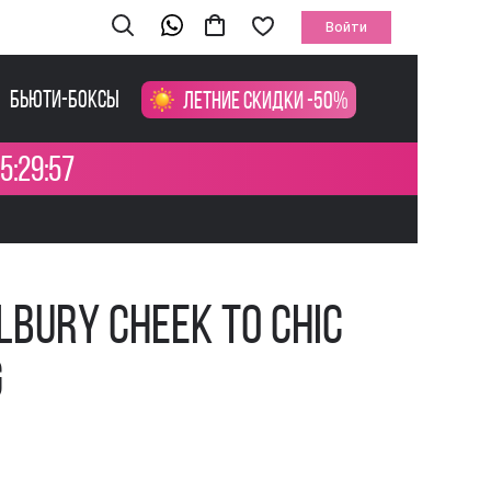
Войти
Бьюти-боксы
Летние скидки -50%
5:29:57
lbury Cheek To Chic
g