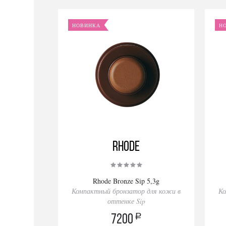
НОВИНКА
Н
Rhode
Rhode Bronze Sip 5,3g
Компактный бронзатор для кожи в
Ко
оттенке Sip
a
7200