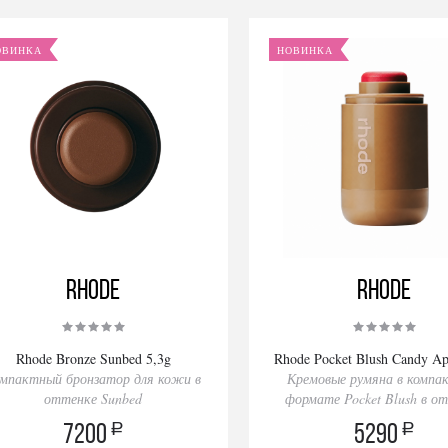
ОВИНКА
НОВИНКА
Rhode
Rhode
Rhode Bronze Sunbed 5,3g
Rhode Pocket Blush Candy Ap
мпактный бронзатор для кожи в
Кремовые румяна в компа
оттенке Sunbed
формате Pocket Blush в о
Candy Apple
a
a
7200
5290