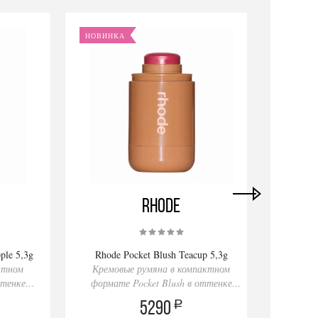
НОВИНКА
НОВИ
Rhode
ple 5,3g
Rhode Pocket Blush Teacup 5,3g
Rare 
ктном
Кремовые румяна в компактном
ттенке
формате Pocket Blush в оттенке
Кремо
Teacup
a
5290