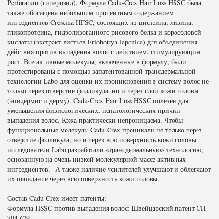
Perforatum (гиперозид). Формула Cadu-Crex Hair Loss HSSC была
также обогащена небольшим процентным содержанием
ингредиентов Crescina HFSC, состоящих из цистеина, лизина,
гликопротеина, гидролизованного рисового белка и коросоловой
кислоты (экстракт листьев Eriobotrya Japonica) для объединения
действия против выпадения волос с действием, стимулирующим
рост. Все активные молекулы, включенные в формулу, были
протестированы с помощью запатентованной трансдермальной
технологии Labo для оценки их проникновения в систему волос не
только через отверстие фолликула, но и через слои кожи головы
(эпидермис и дерму). Cadu-Crex Hair Loss HSSC полезен для
уменьшения физиологических, непатологических причин
выпадения волос. Кожа практически непроницаема. Чтобы
функциональные молекулы Cadu-Crex проникали не только через
отверстие фолликула, но и через всю поверхность кожи головы,
исследователи Labo разработали «трансдермальную» технологию,
основанную на очень низкой молекулярной массе активных
ингредиентов. А также наличие усилителей улучшают и облегчают
их попадание через всю поверхность кожи головы.
Состав Cadu-Crex имеет патенты:
Формула HSSC против выпадения волос: Швейцарский патент CH
704 629.