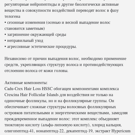
регуляторные нейропептиды и другие биологически активные
вещества в совокупности воздействий переводят волос в фазу
телогена
• сезонные изменения (осенью и весной выпадение волос
становится заметным)
• загрязнение окружающей среды
• неправильный уход
• агрессивные эстетические процедуры.
Независимо от причин выпадения волос, необходимо применение
средств, укрепляющих структуру волоса и противодействующих
отслоению волоса от кожи головы.
Активные компоненты:
Cadu-Crex Hair Loss HSSC обогащен компонентами комплекса
Crescina Hair Follicular Islands для воздействия не только на
одиночные фолликулы, но и на фолликулярные группы. Он
обеспечивает сложные структуры волосяных фолликулярных
островков питательными и энергетическими веществами, замедляя
преждевременное выпадение волос: этот комплекс объединяет
тиоктовую кислоту (альфа-липоевую кислоту), хлорид кальция,
олигопептид-41, нонапептид-22, декапептид-19, экстракт Hypericum