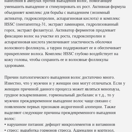
нанесения в ампулах против выпадения волос, помогающее
уменьшить выпадение и стимулировать их рост. Активная формула
объединяет комплекс для борьбы с выпадением (энзимный
активатор, гидроксипролин, аспарагиновая кислота) и комплекс
HSSC (пентапептид-31, экстракт ламинарии, гидролизованный
горох, экстракт филантуса). Активатор ферментов продлевает
фиксацию волос на участке их роста, гидроксипролин и
аспарагиновая кислота увеличивают эластичность оболочки
волосяного фолликула, а таурин поддерживает ее и обеспечивает
прикрепление волоса. Комплекс HSSC глубоко воздействует на
кожу головы, чтобы сохранить ее и волосяные фолликулы
здоровыми.
Причин патологического выпадения волос достаточно много.
Известно, что у мужчин и у женщин они могут отличаться. Если у
женщин причиной данного процесса может являться менопауза,
грудное вскармливание, гормональный дисбаланс и т.д., то у
мужчин преждевременное выпадение волос чаще связано с
появлением первых признаков андрогенной алопеции. Также
выделяют следующие причины преждевременного выпадения
волос:
• нарушение питания: дефицит микроэлементов и витаминов
• стресс: выработка гормонов стресса. Адреналин и кортизол,