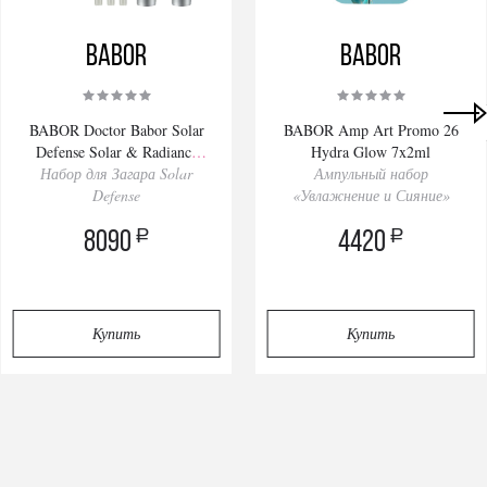
BABOR
BABOR
Privacy notice
BABOR Doctor Babor Solar
BABOR Amp Art Promo 26
Defense Solar & Radiance
Hydra Glow 7x2ml
Набор для Загара Solar
Routine Set
Ампульный набор
Defense
«Увлажнение и Сияние»
a
a
8090
4420
Купить
Купить