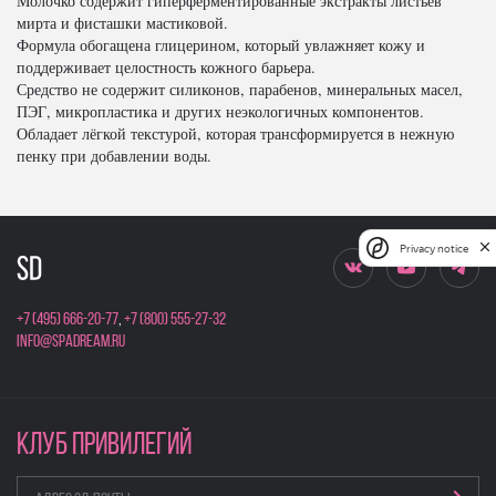
Молочко содержит гиперферментированные экстракты листьев
мирта и фисташки мастиковой.
Формула обогащена глицерином, который увлажняет кожу и
поддерживает целостность кожного барьера.
Средство не содержит силиконов, парабенов, минеральных масел,
ПЭГ, микропластика и других неэкологичных компонентов.
Обладает лёгкой текстурой, которая трансформируется в нежную
пенку при добавлении воды.
Privacy notice
+7 (495) 666-20-77
,
+7 (800) 555-27-32
info@spadream.ru
КЛУБ ПРИВИЛЕГИЙ