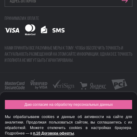
Принимаем к оплате
Нами приняты все разумные меры к тому, чтобы обеспечить точность и
актуальность размещенной на этом сайте информации, однако ее точность
и полнота не могут быть гарантированы.
Даю согласие на обработку персональных данных
FASHION NEW YEAR AWARDS 2015
Мы обрабатываем cookies и данные об активности на сайте для
© Интернет-магазин профессиональной косметики Spadream
аналитики. Продолжая пользоваться сайтом, вы соглашаетесь с их
обработкой. Можете отключить cookies в настройках браузера.
Подробнее — в
п.10 Договора оферты
.
Авторизируйся
, чтобы получить скидку