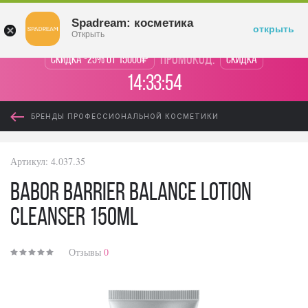
Войти
Spadream: косметика
открыть
Открыть
промокод:
Скидка -25% от 15000₽
Скидка
14:33:54
БРЕНДЫ ПРОФЕССИОНАЛЬНОЙ КОСМЕТИКИ
Артикул:
4.037.35
Babor Barrier Balance Lotion
Cleanser 150ml
Отзывы
0