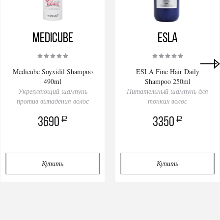
Medicube
ESLA
Medicube Soyxidil Shampoo
ESLA Fine Hair Daily
490ml
Shampoo 250ml
Укрепляющий шампунь
Питательный шампунь для
против выпадения волос
тонких волос
a
a
3690
3350
Купить
Купить