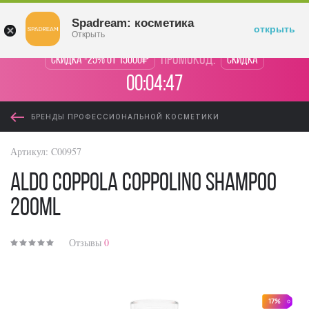
Войти
Spadream: косметика
открыть
Открыть
промокод:
Скидка -25% от 15000₽
Скидка
00:04:47
БРЕНДЫ ПРОФЕССИОНАЛЬНОЙ КОСМЕТИКИ
Артикул:
C00957
Aldo Coppola Coppolino Shampoo
200ml
Отзывы
0
17%