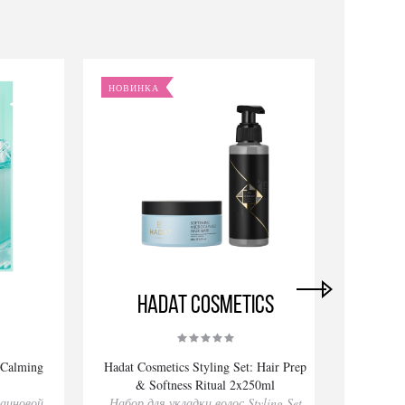
НОВИНКА
НОВИ
Hadat Cosmetics
 Calming
Hadat Cosmetics Styling Set: Hair Prep
Ha
& Softness Ritual 2x250ml
R
лаиновой
Набор для укладки волос Styling Set
Набор