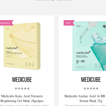
ОВИНКА
ХИТ
Medicube
Medicube
Medicube Kojic Acid Turmeric
Medicube Azelaic Acid 16 BB
Brightening Gel Mask 28gх4pcs
Serum Mask 25g
дрогелевая маска для сияния кожи
Успокаивающая маска с азе