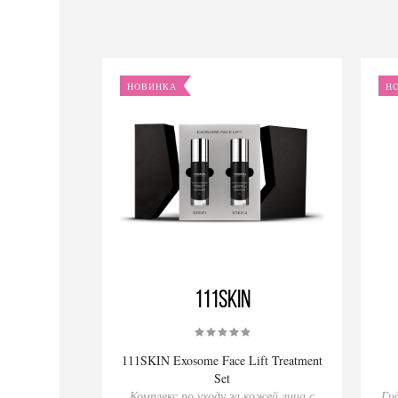
НОВИНКА
Н
111SKIN
111SKIN Exosome Face Lift Treatment
Set
Комплекс по уходу за кожей лица с
Ги