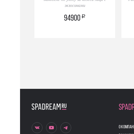
экзосомами
a
94900
SPAD
О КОМПАН