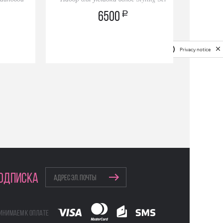
a
6500
Privacy notice
ОДПИСКА
инимаем к оплате