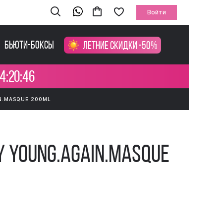
Войти
Бьюти-боксы
Летние скидки -50%
4:20:45
N.MASQUE 200ML
Y Young.Again.Masque