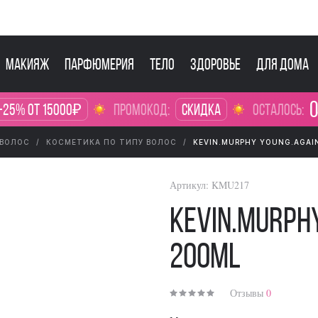
Макияж
Парфюмерия
Тело
Здоровье
Для дома
0
-25% от 15000₽
промокод:
Скидка
осталось:
 ВОЛОС
КОСМЕТИКА ПО ТИПУ ВОЛОС
KEVIN.MURPHY YOUNG.AGAI
Артикул:
KMU217
KEVIN.MURPH
200ml
Отзывы
0