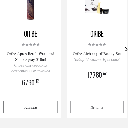
Oribe
Oribe
Oribe Apres Beach Wave and
Oribe Alchemy of Beauty Set
Shine Spray 310ml
Набор "Алхимия Красоты"
Спрей для создания
естественных локонов
a
17780
a
6790
Купить
Купить