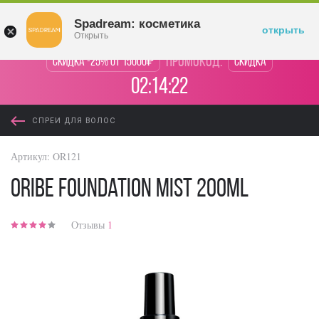
Войти
Spadream: косметика
открыть
Открыть
промокод:
Скидка -25% от 15000₽
Скидка
02:14:22
СПРЕИ ДЛЯ ВОЛОС
Артикул:
OR121
Oribe Foundation Mist 200ml
Отзывы
1