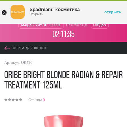
Войти
Spadream: косметика
открыть
Открыть
промокод:
Скидка -25% от 15000₽
Скидка
02:11:35
СПРЕИ ДЛЯ ВОЛОС
Артикул:
OR426
Oribe Bright Blonde Radian & Repair
Treatment 125ml
Отзывы
0