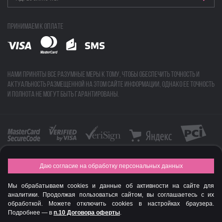
Принимаем к оплате
Нами приняты все разумные меры к тому, чтобы обеспечить точность и
актуальность размещенной на этом сайте информации, однако ее точность
и полнота не могут быть гарантированы.
Даю согласие на обработку персональных данных
FASHION NEW YEAR AWARDS 2015
Мы обрабатываем cookies и данные об активности на сайте для
© Интернет-магазин профессиональной косметики Spadream
аналитики. Продолжая пользоваться сайтом, вы соглашаетесь с их
обработкой. Можете отключить cookies в настройках браузера.
Подробнее — в
п.10 Договора оферты
.
Авторизируйся
, чтобы получить скидку