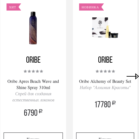
ХИТ
НОВИНКА
Oribe
Oribe
Oribe Apres Beach Wave and
Oribe Alchemy of Beauty Set
Shine Spray 310ml
Набор "Алхимия Красоты"
Спрей для создания
естественных локонов
a
17780
a
6790