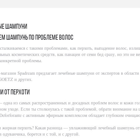
ые шампуни
ем шампунь по проблеме волос
сталкиваемся с такими проблемами, как перхоть, выпадение волос, излиш
ьных косметических средств, как панацеи от семи бед сразу, но это не в
конкретной проблемы.
магазин Spadream предлагает лечебные шампуни от экспертов в области к
OETZ и других.
и от перхоти
— одна из самых распространенных и досадных проблем волос и кожи гол
ном уходе. Если ты столкнулась с такой проблемой, обрати внимание на 
Deforforante с активным эфирным комплексом обладает глубоким очища
и жирная перхоть? Какая разница — увлажняющий лечебный шампунь от D
 одуванчика, борется и с той, и с другой.