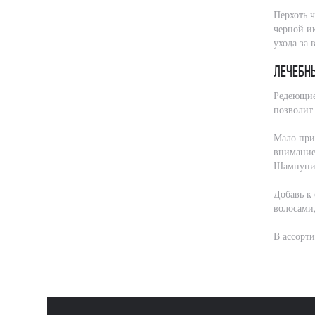
Перхоть ч
черной и
ухода за 
Лечебн
Редеющие
позволит
Мало прия
внимание
Шампуни 
Добавь к
волосами
В ассорт