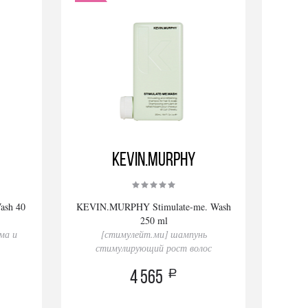
KEVIN.MURPHY
sh 40
KEVIN.MURPHY Stimulate-me. Wash
250 ml
ма и
[стимулейт.ми] шампунь
стимулирующий рост волос
a
4 565