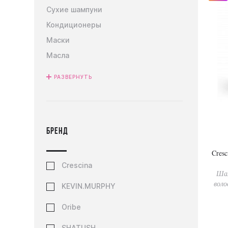
Сухие шампуни
Кондиционеры
Маски
Масла
РАЗВЕРНУТЬ
Бренд
Cresc
Crescina
Шам
воло
KEVIN.MURPHY
Oribe
SHATUSH