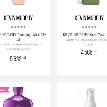
KEVIN.MURPHY
KEVIN.MURPHY
.MURPHY Plumping. Wash 250
KEVIN.MURPHY Maxi. Wash 2
ml
шампунь-эксфолиант для 
ампин] шампунь для объема и
головы
уплотнения волос
a
4 565
a
5 632
ИНКА