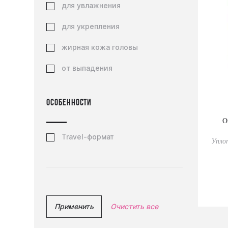
для увлажнения
для укрепления
жирная кожа головы
от выпадения
Особенности
O
Travel-формат
Упло
Применить
Очистить все