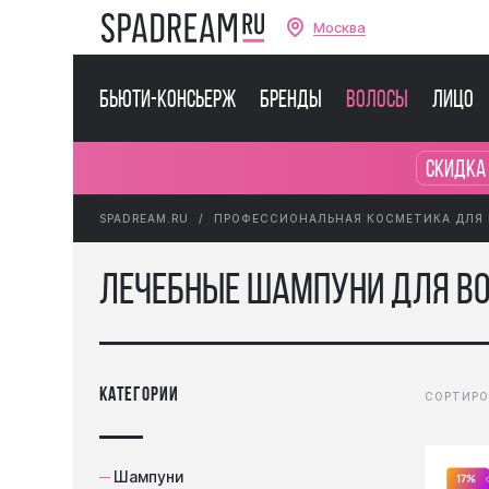
Москва
Бьюти-консьерж
Бренды
Волосы
Лицо
Скидка
SPADREAM.RU
ПРОФЕССИОНАЛЬНАЯ КОСМЕТИКА ДЛЯ
Лечебные Шампуни для в
категории
СОРТИРО
Шампуни
17%