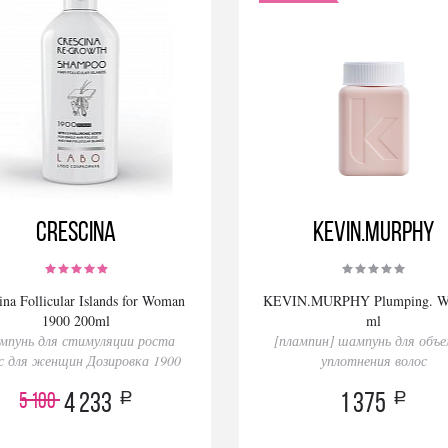
Crescina
KEVIN.MURPHY
ina Follicular Islands for Woman
KEVIN.MURPHY Plumping. Wa
1900 200ml
ml
пунь для стимуляции роста
[плампин] шампунь для объе
с для женщин Дозировка 1900
уплотнения волос
a
a
5 100
4 233
1 375