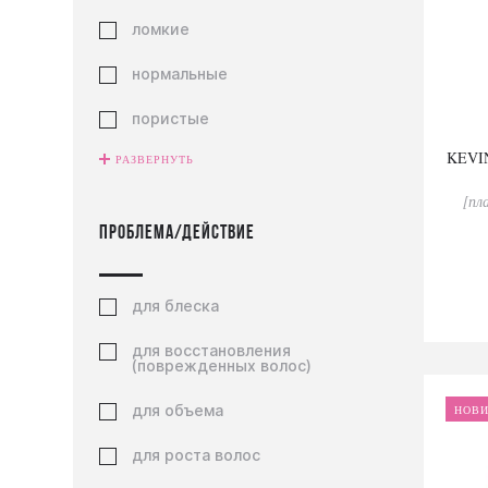
ломкие
нормальные
пористые
KEVIN
РАЗВЕРНУТЬ
с сухими кончиками
[пл
сухие
Проблема/действие
тонкие
для блеска
для восстановления
(поврежденных волос)
для объема
НОВ
для роста волос