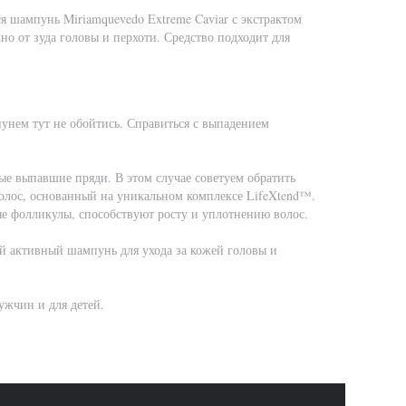
ся шампунь Miriamquevedo Extreme Caviar с экстрактом
о от зуда головы и перхоти. Средство подходит для
нем тут не обойтись. Справиться с выпадением
лые выпавшие пряди. В этом случае советуем обратить
волос, основанный на уникальном комплексе LifeXtend™.
е фолликулы, способствуют росту и уплотнению волос.
й активный шампунь для ухода за кожей головы и
ужчин и для детей.