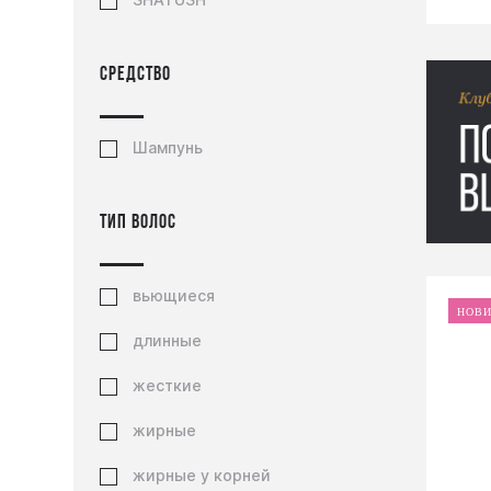
Средство
Шампунь
Тип волос
вьющиеся
НОВ
длинные
жесткие
жирные
жирные у корней