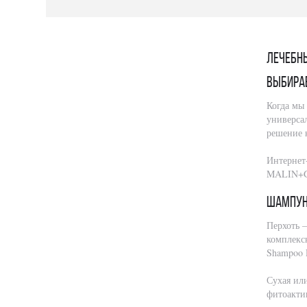
Лечебн
Выбира
Когда мы 
универсал
решение 
Интернет-
MALIN+G
Шампун
Перхоть 
комплекс
Shampoo 
Сухая ил
фитоактив