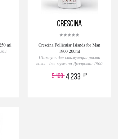
Crescina
50 ml
Crescina Follicular Islands for Man
кожи
1900 200ml
Шампунь для стимуляции роста
волос для мужчин Дозировка 1900
a
5 100
4 233