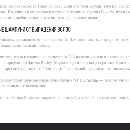
асто сопровождается зудом головы. Если это твой случай, тебе пригодит
кры. Входящий в его состав комплекс витаминов группы В — то, что нужн
волосами любого типа, в том числе и для жирных волос.
ые шампуни от выпадения волос
 волосы доставляют много огорчений. Важно понимать, что одним шампу
 только комплексный подход.
тного, когда находишь на расческе не 2–3 волосинки, как в норме, а це
 на продукцию бренда Bosley. Марка предлагает уход для разных типов 
и другие средства с этой уникальной формулой оздоравливают волосяны
 своему уходу лечебный шампунь Davines NT Energizing — энергетически
, склонными к выпадению.
именте бутика Spadream также можно подобрать лечебные шампуни для м