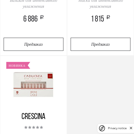
Бальзам для интенсивного
Маска для интенсивного
увлажнения
увлажнения
a
a
6 886
1 815
Предзаказ
Предзаказ
НОВИНКА
Crescina
Privacy notice