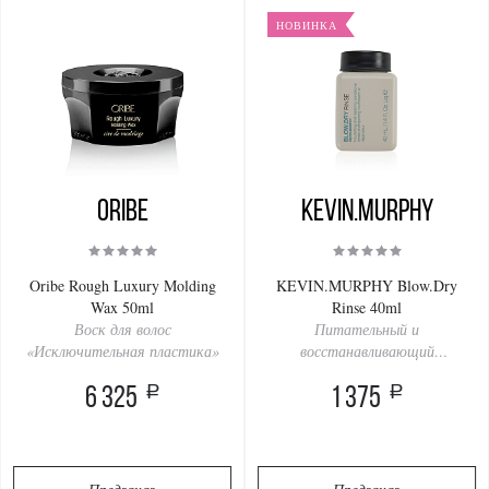
НОВИНКА
Oribe
KEVIN.MURPHY
Oribe Rough Luxury Molding
KEVIN.MURPHY Blow.Dry
Wax 50ml
Rinse 40ml
Воск для волос
Питательный и
«Исключительная пластика»
восстанавливающий
кондиционер
a
a
6 325
1 375