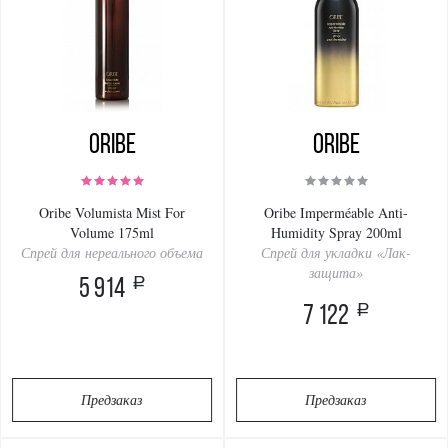
Oribe
Oribe
Oribe Volumista Mist For
Oribe Imperméable Anti-
Volume 175ml
Humidity Spray 200ml
Спрей для нереального объема
Спрей для укладки «Лак-
защита»
a
5 914
a
7 122
Предзаказ
Предзаказ