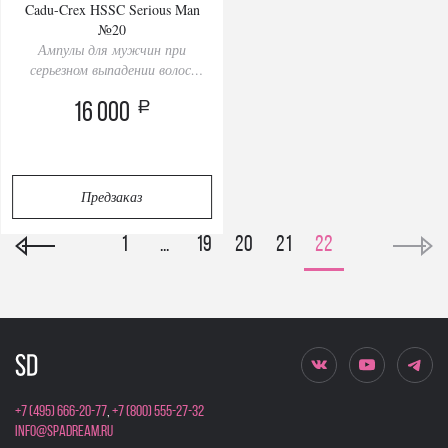
Cadu-Crex HSSC Serious Man
№20
Ампулы для мужчин при
серьезном выпадении волос,
20 ампул
a
16 000
Предзаказ
1
...
19
20
21
22
+7 (495) 666-20-77
,
+7 (800) 555-27-32
info@spadream.ru