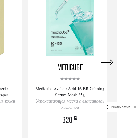
Medicube
eric
Medicube Azelaic Acid 16 BB Calming
KEVI
х4pcs
Serum Mask 25g
ния кожи
Успокаивающая маска с азелаиновой
Баль
кислотой
Privacy notice
a
320