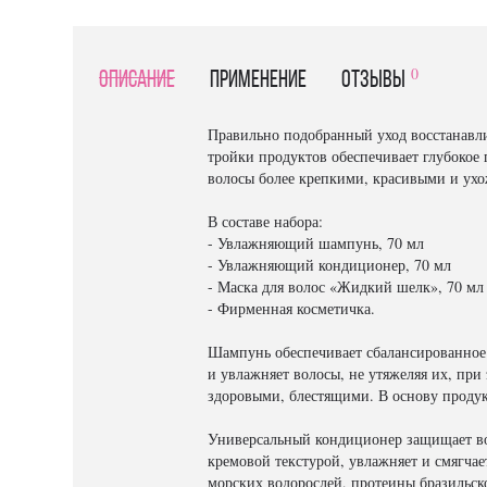
0
Описание
Применение
отзывы
Правильно подобранный уход восстанавли
тройки продуктов обеспечивает глубокое 
волосы более крепкими, красивыми и ух
В составе набора:
- Увлажняющий шампунь, 70 мл
- Увлажняющий кондиционер, 70 мл
- Маска для волос «Жидкий шелк», 70 мл
- Фирменная косметичка.
Шампунь обеспечивает сбалансированное 
и увлажняет волосы, не утяжеляя их, пр
здоровыми, блестящими. В основу продук
Универсальный кондиционер защищает вол
кремовой текстурой, увлажняет и смягчае
морских водорослей, протеины бразильско