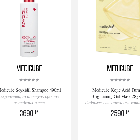
Medicube
Medicube
edicube Soyxidil Shampoo 490ml
Medicube Kojic Acid Turm
Укрепляющий шампунь против
Brightening Gel Mask 28g
выпадения волос
Гидрогелевая маска для сия
a
a
3690
2590