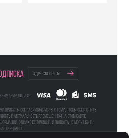
ОДПИСКА
инимаем к оплате
ми приняты все разумные меры к тому, чтобы обеспечить
чность и актуальность размещенной на этом сайте
формации, однако ее точность и полнота не могут быть
рантированы.