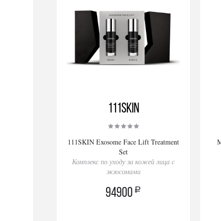
111SKIN
111SKIN Exosome Face Lift Treatment
M
Set
Комплекс по уходу за кожей лица с
экзосомами
a
94900