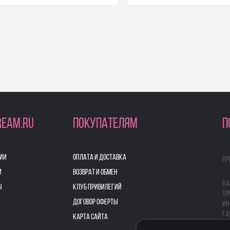
REAM.RU
ПОКУПАТЕЛЯМ
П
ИИ
ОПЛАТА И ДОСТАВКА
Пр
И
ВОЗВРАТ И ОБМЕН
На
Ы
КЛУБ ПРИВИЛЕГИЙ
то
ДОГОВОР ОФЕРТЫ
ин
га
КАРТА САЙТА