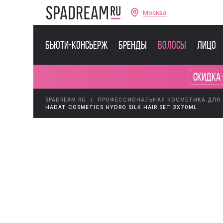
Москва
Бьюти-консьерж
Бренды
Волосы
Лицо
Скидка 
SPADREAM.RU
ПРОФЕССИОНАЛЬНАЯ КОСМЕТИКА ДЛЯ
HADAT COSMETICS HYDRO SILK HAIR SET 3X70ML