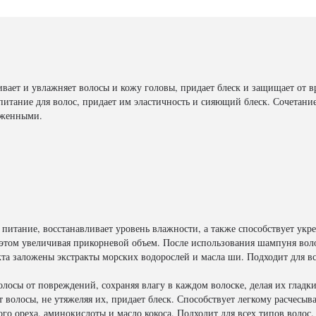
вает и увлажняет волосы и кожу головы, придает блеск и защищает от
питание для волос, придает им эластичность и сияющий блеск. Сочетани
оженными.
питание, восстанавливает уровень влажности, а также способствует ук
и этом увеличивая прикорневой объем. После использования шампуня вол
та заложены экстракты морских водорослей и масла ши. Подходит для вс
осы от повреждений, сохраняя влагу в каждом волоске, делая их гладк
т волосы, не утяжеляя их, придает блеск. Способствует легкому расчесы
го ореха, аминокислоты и масло кокоса. Подходит для всех типов волос.