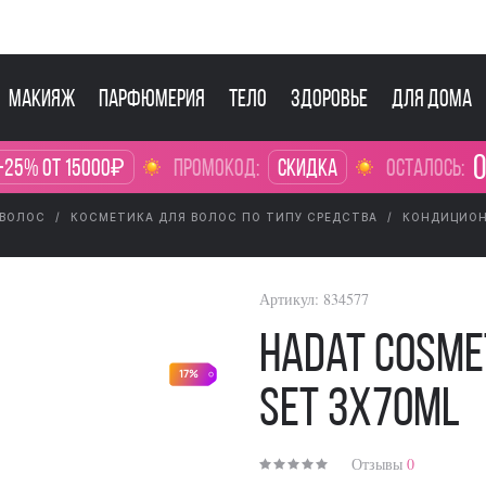
Макияж
Парфюмерия
Тело
Здоровье
Для дома
0
-25% от 15000₽
промокод:
Скидка
осталось:
 ВОЛОС
КОСМЕТИКА ДЛЯ ВОЛОС ПО ТИПУ СРЕДСТВА
КОНДИЦИОН
Артикул:
834577
Hadat Cosmet
17%
Set 3x70ml
Отзывы
0