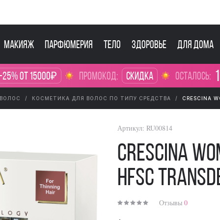
Макияж
Парфюмерия
Тело
Здоровье
Для дома
1
-25% от 15000₽
промокод:
Скидка
осталось:
 ВОЛОС
КОСМЕТИКА ДЛЯ ВОЛОС ПО ТИПУ СРЕДСТВА
CRESCINA W
Артикул:
RU00814
Crescina Wo
HFSC Trans
Отзывы
0