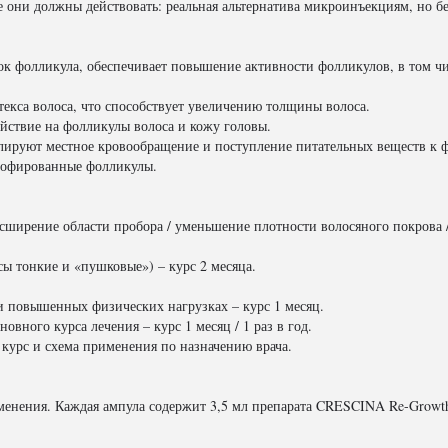
е они должны действовать: реальная альтернатива микроинъекциям, но бе
ток фолликула, обеспечивает повышение активности фолликулов, в том 
текса волоса, что способствует увеличению толщины волоса.
ействие на фолликулы волоса и кожу головы.
ируют местное кровообращение и поступление питательных веществ к ф
атрофированные фолликулы.
асширение области пробора / уменьшение плотности волосяного покрова 
сы тонкие и «пушковые») – курс 2 месяца.
и повышенных физических нагрузках – курс 1 месяц.
овного курса лечения – курс 1 месяц / 1 раз в год.
– курс и схема применения по назначению врача.
именения. Каждая ампула содержит 3,5 мл препарата CRESCINA Re-Growt