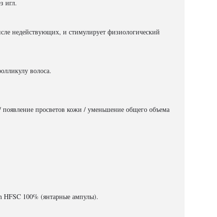
з игл.
числе недействующих, и стимулирует физиологический
олликулу волоса.
/ появление просветов кожи / уменьшение общего объема
h HFSC 100% (янтарные ампулы).