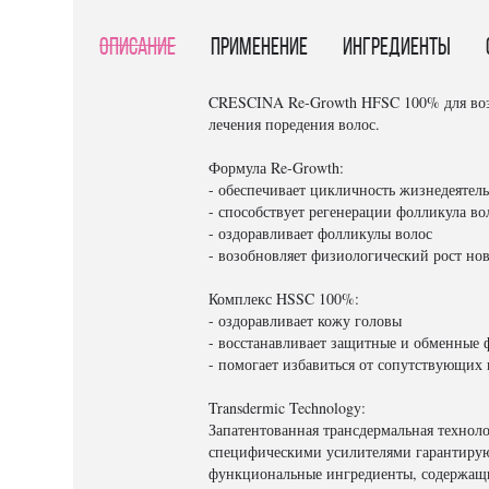
Описание
Применение
Ингредиенты
CRESCINA Re-Growth HFSC 100% для возоб
лечения поредения волос.
Формула Re-Growth:
- обеспечивает цикличность жизнедеятел
- способствует регенерации фолликула во
- оздоравливает фолликулы волос
- возобновляет физиологический рост но
Комплекс HSSC 100%:
- оздоравливает кожу головы
- восстанавливает защитные и обменные
- помогает избавиться от сопутствующих 
Transdermic Technology:
Запатентованная трансдермальная техноло
специфическими усилителями гарантируют
функциональные ингредиенты, содержащие