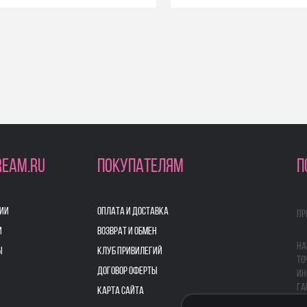
REAM.RU
ПОКУПАТЕЛЯМ
П
ИИ
ОПЛАТА И ДОСТАВКА
Пр
И
ВОЗВРАТ И ОБМЕН
На
Ы
КЛУБ ПРИВИЛЕГИЙ
то
ДОГОВОР ОФЕРТЫ
ин
га
КАРТА САЙТА