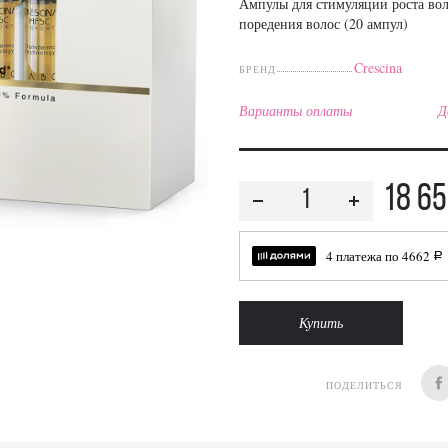
Ампулы для стимуляции роста во
поредения волос (20 ампул)
Crescina
БРЕНД
Варианты оплаты
Д
18 6
4 платежа по
4662
a
Купить
ПОДЕЛИТЬСЯ