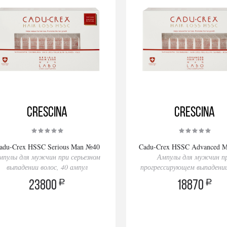
Crescina
Crescina
adu-Crex HSSC Serious Man №40
Cadu-Crex HSSC Advanced 
мпулы для мужчин при серьезном
Ампулы для мужчин п
выпадении волос, 40 ампул
прогрессирующем выпадении
40 ампул
a
a
23800
18870