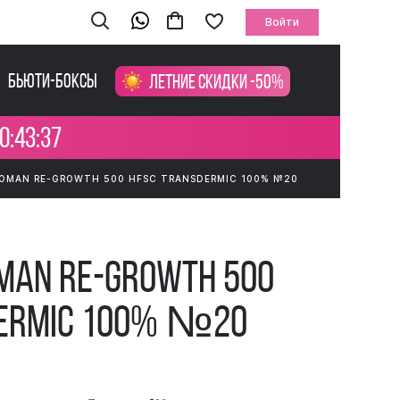
Войти
Бьюти-боксы
Летние скидки -50%
0:43:36
OMAN RE-GROWTH 500 HFSC TRANSDERMIC 100% №20
man Re-Growth 500
dermic 100% №20