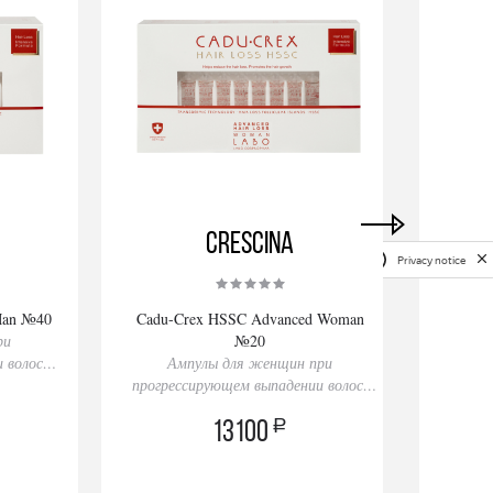
Crescina
Privacy notice
Man №40
Cadu-Crex HSSC Advanced Woman
Rinfo
ри
№20
Ам
 волос,
Ампулы для женщин при
прогрессирующем выпадении волос,
20 ампул
a
13100