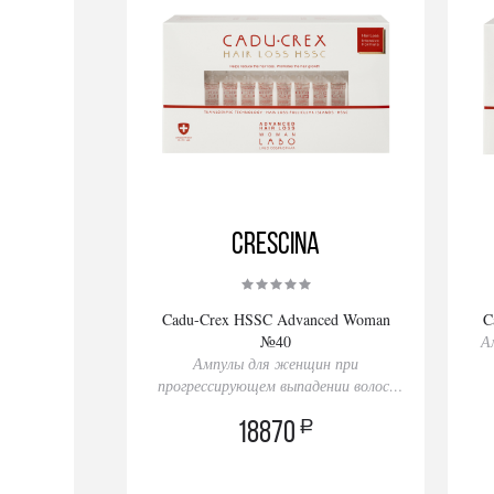
Crescina
Cadu-Crex HSSC Advanced Woman
C
№40
А
Ампулы для женщин при
прогрессирующем выпадении волос,
40 ампул
a
18870