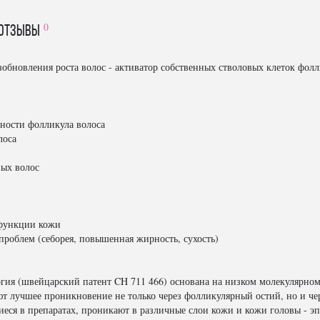
0
отзывы
новления роста волос - активатор собственных стволовых клеток фолли
ьности фолликула волоса
лоса
вых волос
 функции кожи
проблем (себорея, повышенная жирность, сухость)
гия (швейцарский патент CH 711 466) основана на низком молекулярном 
 лучшее проникновение не только через фолликулярный остий, но и че
ся в препаратах, проникают в различные слои кожи и кожи головы - э