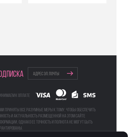
ОДПИСКА
инимаем к оплате
ми приняты все разумные меры к тому, чтобы обеспечить
чность и актуальность размещенной на этом сайте
формации, однако ее точность и полнота не могут быть
рантированы.