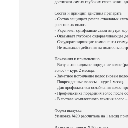
достигают самых глубоких слоев кожи, гд
Состав и принцип действия препарата:
- Состав защищает резерв стволовых кле
рост новых волос.
- Укрепляет сульфидные связи внутри кор
- Оказывает глубокое оздоравливающее д
- Сосудорасширяющие компоненты стимул
- Не оказывает действия на полностью 
Показания к применению:
- Визуально видимое поредение волос (р
волос) – курс 2 месяца.
- Заметное истончение волос (новые воло
- Поврежденные волосы – курс 1 месяц.
- Для профилактики ослабления волос пр
- Профилактика поредения волос после осн
- В составе комплексного лечения волос 
Форма выпуска:
Упаковка №20 рассчитана на 1 месяц пр
В состав упаковки №20 входит: