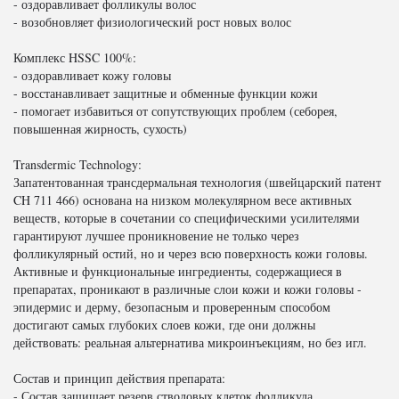
- оздоравливает фолликулы волос
- возобновляет физиологический рост новых волос
Комплекс HSSC 100%:
- оздоравливает кожу головы
- восстанавливает защитные и обменные функции кожи
- помогает избавиться от сопутствующих проблем (себорея,
повышенная жирность, сухость)
Transdermic Technology:
Запатентованная трансдермальная технология (швейцарский патент
CH 711 466) основана на низком молекулярном весе активных
веществ, которые в сочетании со специфическими усилителями
гарантируют лучшее проникновение не только через
фолликулярный остий, но и через всю поверхность кожи головы.
Активные и функциональные ингредиенты, содержащиеся в
препаратах, проникают в различные слои кожи и кожи головы -
эпидермис и дерму, безопасным и проверенным способом
достигают самых глубоких слоев кожи, где они должны
действовать: реальная альтернатива микроинъекциям, но без игл.
Состав и принцип действия препарата:
- Состав защищает резерв стволовых клеток фолликула,