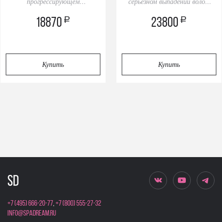
прогрессирующем
серьезном выпадении волос,
выпадении волос, 40 ампул
40 ампул
a
a
18870
23800
Купить
Купить
+7 (495) 666-20-77
,
+7 (800) 555-27-32
info@spadream.ru