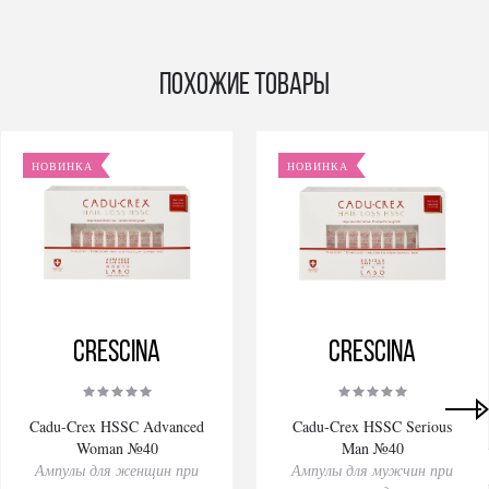
Похожие товары
НОВИНКА
НОВИНКА
Crescina
Crescina
Cadu-Crex HSSC Advanced
Cadu-Crex HSSC Serious
Woman №40
Man №40
Ампулы для женщин при
Ампулы для мужчин при
Privacy notice