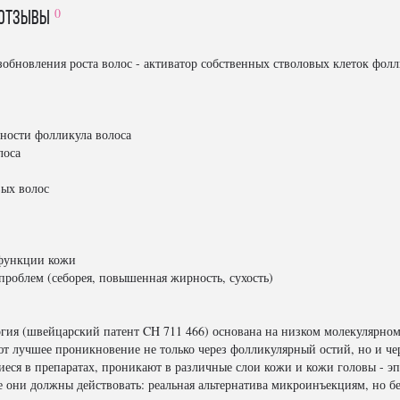
0
отзывы
новления роста волос - активатор собственных стволовых клеток фолли
ьности фолликула волоса
лоса
вых волос
 функции кожи
проблем (себорея, повышенная жирность, сухость)
гия (швейцарский патент CH 711 466) основана на низком молекулярном 
 лучшее проникновение не только через фолликулярный остий, но и че
ся в препаратах, проникают в различные слои кожи и кожи головы - э
е они должны действовать: реальная альтернатива микроинъекциям, но бе