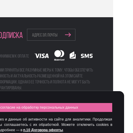
ОДПИСКА
инимаем к оплате
ми приняты все разумные меры к тому, чтобы обеспечить
чность и актуальность размещенной на этом сайте
формации, однако ее точность и полнота не могут быть
рантированы.
согласие на обработку персональных данных
а
Бьюти-боксы
es и данные об активности на сайте для аналитики. Продолжая
вы соглашаетесь с их обработкой. Можете отключить cookies в
Подробнее — в
п.10 Договора оферты
.