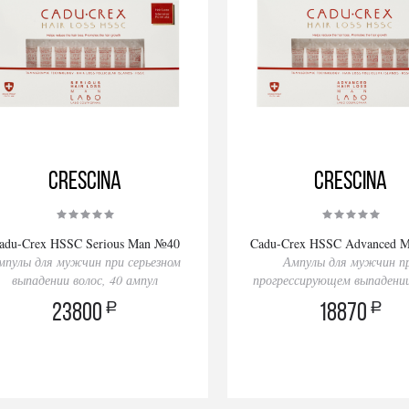
Crescina
Crescina
adu-Crex HSSC Serious Man №40
Cadu-Crex HSSC Advanced 
мпулы для мужчин при серьезном
Ампулы для мужчин п
выпадении волос, 40 ампул
прогрессирующем выпадении
40 ампул
a
a
23800
18870