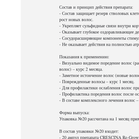
Состав и принцип действия препарата:
- Состав защищает резерв стволовых кле
рост новых волос.
- Укрепляет сульфидные связи внутри кор
- Оказывает глубокое оздоравливающее д
- Сосудорасширяющие компоненты стимул
- Не оказывает действия на полностью 
Показания к применению:
- Визуально видимое поредение волос (р
волос) – курс 2 месяца.
- Заметное истончение волос (новые воло
- Поврежденные волосы – курс 1 месяц.
- Для профилактики ослабления волос пр
- Профилактика поредения волос после осн
- В составе комплексного лечения волос 
Форма выпуска:
Упаковка №20 рассчитана на 1 месяц пр
В состав упаковки №20 входит:
- 20 ампул препарата CRESCINA Re-Gro