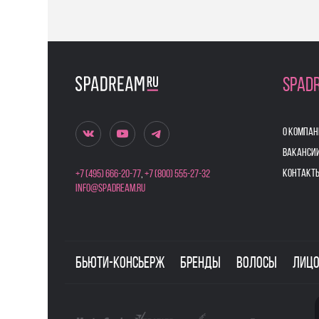
SPAD
О КОМПАН
ВАКАНСИ
КОНТАКТ
+7 (495) 666-20-77
,
+7 (800) 555-27-32
info@spadream.ru
Бьюти-консьерж
Бренды
Волосы
Лиц