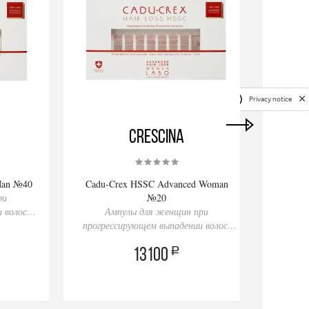
Privacy notice
Crescina
Man №40
Cadu-Crex HSSC Advanced Woman
Rinfo
ри
№20
Ам
 волос,
Ампулы для женщин при
прогрессирующем выпадении волос,
20 ампул
a
13100