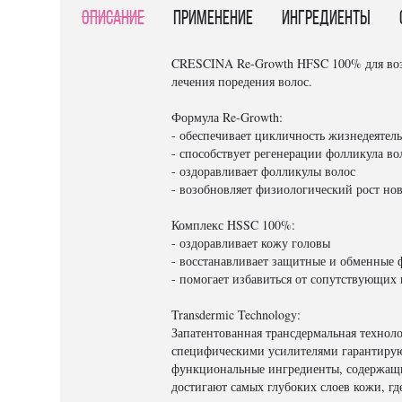
Описание
Применение
Ингредиенты
CRESCINA Re-Growth HFSC 100% для возоб
лечения поредения волос.
Формула Re-Growth:
- обеспечивает цикличность жизнедеятел
- способствует регенерации фолликула во
- оздоравливает фолликулы волос
- возобновляет физиологический рост но
Комплекс HSSC 100%:
- оздоравливает кожу головы
- восстанавливает защитные и обменные
- помогает избавиться от сопутствующих 
Transdermic Technology:
Запатентованная трансдермальная техноло
специфическими усилителями гарантируют
функциональные ингредиенты, содержащие
достигают самых глубоких слоев кожи, гд