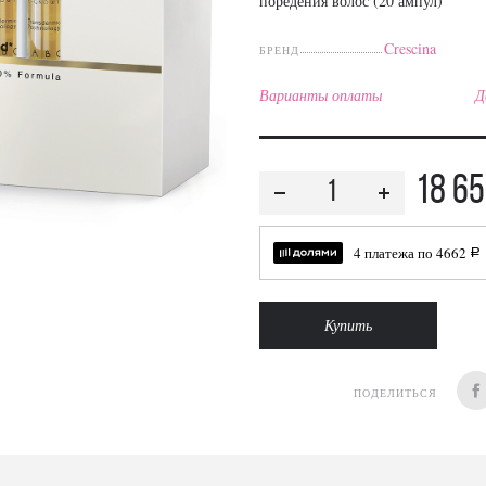
поредения волос (20 ампул)
Crescina
БРЕНД
Варианты оплаты
Д
18 6
4 платежа по
4662
a
Купить
ПОДЕЛИТЬСЯ