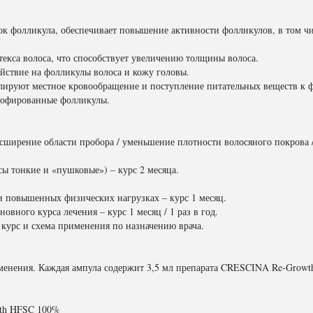
ток фолликула, обеспечивает повышение активности фолликулов, в том 
текса волоса, что способствует увеличению толщины волоса.
ействие на фолликулы волоса и кожу головы.
ируют местное кровообращение и поступление питательных веществ к ф
атрофированные фолликулы.
асширение области пробора / уменьшение плотности волосяного покрова 
сы тонкие и «пушковые») – курс 2 месяца.
и повышенных физических нагрузках – курс 1 месяц.
овного курса лечения – курс 1 месяц / 1 раз в год.
– курс и схема применения по назначению врача.
именения. Каждая ампула содержит 3,5 мл препарата CRESCINA Re-Growt
wth HFSC 100%