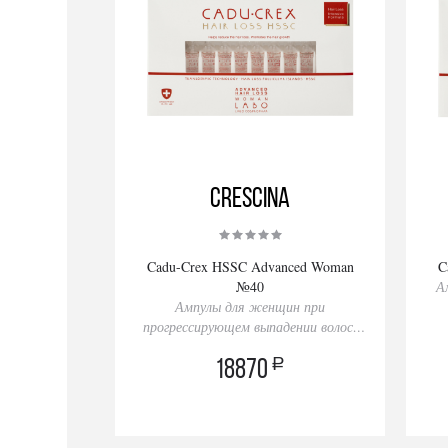
Crescina
Cadu-Crex HSSC Advanced Woman
C
№40
А
Ампулы для женщин при
прогрессирующем выпадении волос,
40 ампул
a
18870