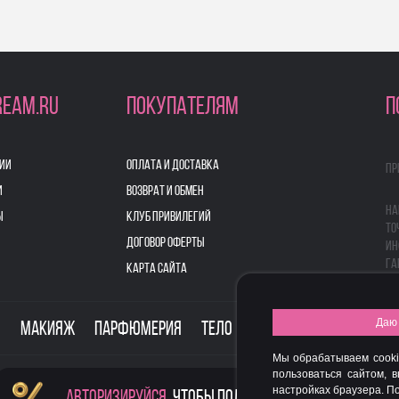
REAM.RU
ПОКУПАТЕЛЯМ
П
ИИ
ОПЛАТА И ДОСТАВКА
Пр
И
ВОЗВРАТ И ОБМЕН
На
Ы
КЛУБ ПРИВИЛЕГИЙ
то
ДОГОВОР ОФЕРТЫ
ин
га
КАРТА САЙТА
Даю 
о
Макияж
Парфюмерия
Тело
Здоровье
Для дом
Мы обрабатываем cooki
пользоваться сайтом, 
настройках браузера. 
Авторизируйся
, чтобы получить скидку