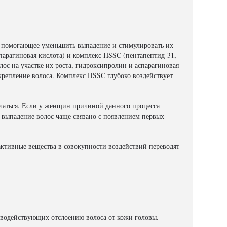
с, помогающее уменьшить выпадение и стимулировать их
парагиновая кислота) и комплекс HSSC (пентапептид-31,
ос на участке их роста, гидроксипролин и аспарагиновая
крепление волоса. Комплекс HSSC глубоко воздействует
чаться. Если у женщин причиной данного процесса
е выпадение волос чаще связано с появлением первых
 активные вещества в совокупности воздействий переводят
иводействующих отслоению волоса от кожи головы.