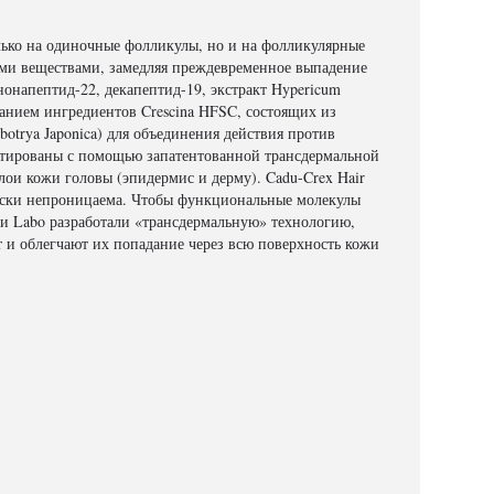
только на одиночные фолликулы, но и на фолликулярные
ими веществами, замедляя преждевременное выпадение
нонапептид-22, декапептид-19, экстракт Hypericum
анием ингредиентов Crescina HFSC, состоящих из
botrya Japonica) для объединения действия против
стированы с помощью запатентованной трансдермальной
слои кожи головы (эпидермис и дерму). Cadu-Crex Hair
ески непроницаема. Чтобы функциональные молекулы
ели Labo разработали «трансдермальную» технологию,
 и облегчают их попадание через всю поверхность кожи