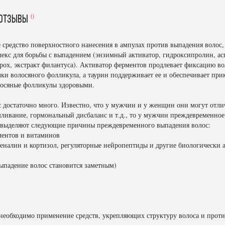
0
отзывы
ое средство поверхностного нанесения в ампулах против выпадения воло
лекс для борьбы с выпадением (энзимный активатор, гидроксипролин, ас
ох, экстракт филантуса). Активатор ферментов продлевает фиксацию вол
ки волосяного фолликула, а таурин поддерживает ее и обеспечивает при
олосяные фолликулы здоровыми.
 достаточно много. Известно, что у мужчин и у женщин они могут отли
мливание, гормональный дисбаланс и т.д., то у мужчин преждевременно
 выделяют следующие причины преждевременного выпадения волос:
ментов и витаминов
дреналин и кортизол, регуляторные нейропептиды и другие биологически
выпадение волос становится заметным)
необходимо применение средств, укрепляющих структуру волоса и прот