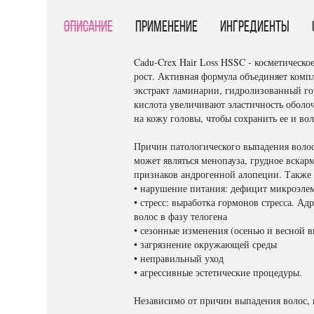
Описание
Применение
Ингредиенты
Cadu-Crex Hair Loss HSSC - косметическ
рост. Активная формула объединяет комп
экстракт ламинарии, гидролизованный гор
кислота увеличивают эластичность оболоч
на кожу головы, чтобы сохранить ее и в
Причин патологического выпадения волос
может являться менопауза, грудное вскар
признаков андрогенной алопеции. Также
• нарушение питания: дефицит микроэле
• стресс: выработка гормонов стресса. А
волос в фазу телогена
• сезонные изменения (осенью и весной 
• загрязнение окружающей среды
• неправильный уход
• агрессивные эстетические процедуры.
Независимо от причин выпадения волос, 