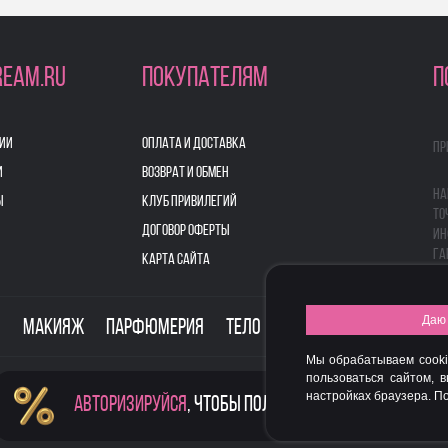
REAM.RU
ПОКУПАТЕЛЯМ
П
ИИ
ОПЛАТА И ДОСТАВКА
Пр
И
ВОЗВРАТ И ОБМЕН
На
Ы
КЛУБ ПРИВИЛЕГИЙ
то
ДОГОВОР ОФЕРТЫ
ин
га
КАРТА САЙТА
Даю 
о
Макияж
Парфюмерия
Тело
Здоровье
Для дом
Мы обрабатываем cooki
пользоваться сайтом, 
настройках браузера. 
Авторизируйся
, чтобы получить скидку
FASHION NEW YEAR AWARDS 2015
© 