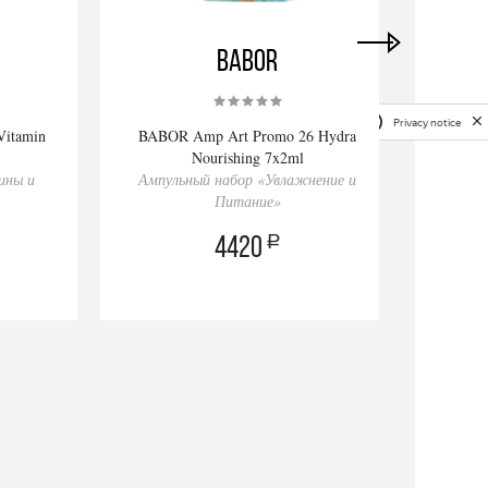
BABOR
Privacy notice
itamin
BABOR Amp Art Promo 26 Hydra
BABO
Nourishing 7x2ml
ины и
Ампульный набор «Увлажнение и
А
Питание»
a
4420