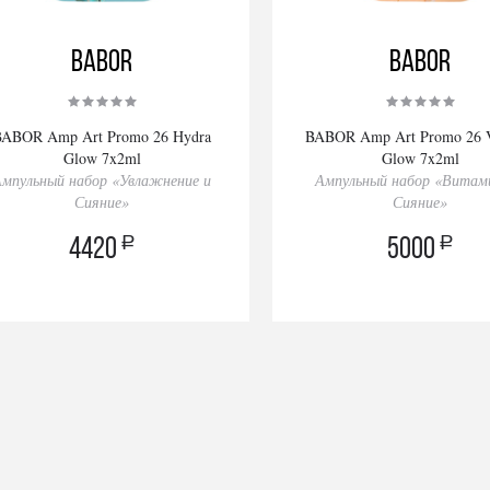
BABOR
BABOR
BABOR Amp Art Promo 26 Hydra
BABOR Amp Art Promo 26 V
Glow 7x2ml
Glow 7x2ml
Ампульный набор «Увлажнение и
Ампульный набор «Витам
Сияние»
Сияние»
a
a
4420
5000