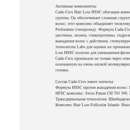
Активные компоненты:
Cadu-Crex Hair Loss HSSC обогащен компо
группы. Он обеспечивает сложные струк
волос: этот комплекс объединяет тиоктов
Perforatum (гиперозид). Формула Cadu-C
цистеина, лизина, гликопротеина, гидроли
выпадения волос с действием, стимулиру
технологии Labo для оценки их проникнов
Loss HSSC полезен для уменьшения физи
Cadu-Crex проникали не только через отв
основанную на очень низкой молекулярно
головы.
Состав Cadu-Crex имеет патенты:
Формула HSSC против выпадения волос: 
HFSC комплекс: Swiss Patent CH 703 390. 
Трансдермальная технология: Швейцарски
Комплекс Hair Loss Follicular Islands: Ин