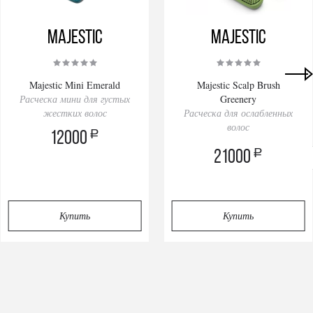
Majestic
Majestic
Majestic Mini Emerald
Majestic Scalp Brush
Расческа мини для густых
Greenery
жестких волос
Расческа для ослабленных
волос
a
12000
a
21000
Privacy notice
Купить
Купить