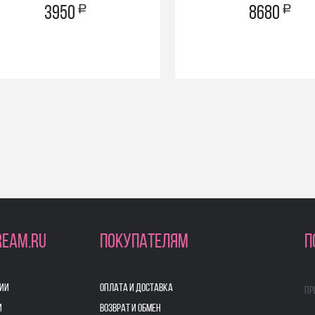
a
a
3950
8680
REAM.RU
ПОКУПАТЕЛЯМ
П
ИИ
ОПЛАТА И ДОСТАВКА
Пр
И
ВОЗВРАТ И ОБМЕН