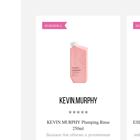
НОВИНКА
Н
KEVIN.MURPHY
KEVIN.MURPHY Plumping.Rinse
ESL
250ml
Бальзам для объема и уплотнения
не