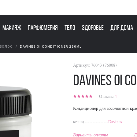
Макияж
Парфюмерия
Тело
Здоровье
Для дома
 ВОЛОС
DAVINES OI CONDITIONER 250ML
Артикул:
76043 (76008)
Davines OI C
Отзывы
4
Кондиционер для абсолютной кра
Davines
БРЕНД
Варианты оплаты
Д