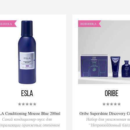
ОВИНКА
НОВИНКА
ESLA
Oribe
A Conditioning Mousse Blue 200ml
Oribe Supershine Discovery Co
Синий кондиционер-мусс для
Набор для увлажнения в
йтрализации оранжевых оттенков
“Непревзойденный блес