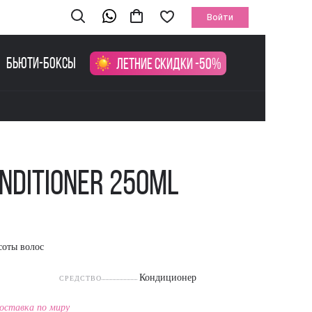
Войти
Бьюти-боксы
Летние скидки -50%
onditioner 250ml
соты волос
Кондиционер
СРЕДСТВО
оставка по миру