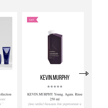
ХИТ
НОВИ
KEVIN.MURPHY
llection
KEVIN.MURPHY Young. Again. Rinse
KEVIN
олос
250 ml
к’’
[янг.эгейн] бальзам для укрепления и
[