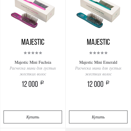
Majestic
Majestic
Majestic Mini Fuchsia
Majestic Mini Emerald
Расческа мини для густых
Расческа мини для густых
жестких волос
жестких волос
a
a
12 000
12 000
Купить
Купить