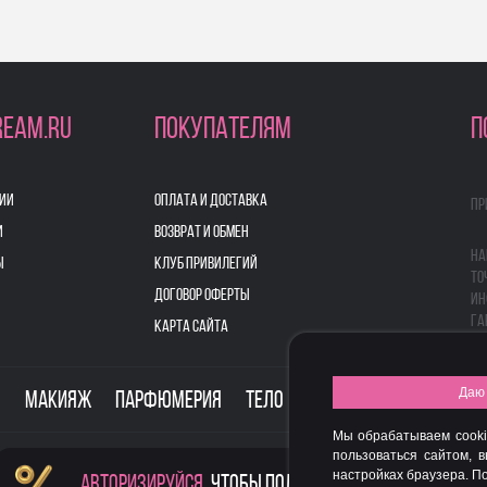
REAM.RU
ПОКУПАТЕЛЯМ
П
ИИ
ОПЛАТА И ДОСТАВКА
Пр
И
ВОЗВРАТ И ОБМЕН
На
Ы
КЛУБ ПРИВИЛЕГИЙ
то
ДОГОВОР ОФЕРТЫ
ин
га
КАРТА САЙТА
Даю 
о
Макияж
Парфюмерия
Тело
Здоровье
Для дом
Мы обрабатываем cooki
пользоваться сайтом, 
настройках браузера. 
Авторизируйся
, чтобы получить скидку