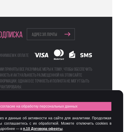
ОДПИСКА
инимаем к оплате
ми приняты все разумные меры к тому, чтобы обеспечить
чность и актуальность размещенной на этом сайте
формации, однако ее точность и полнота не могут быть
рантированы.
согласие на обработку персональных данных
а
Бьюти-боксы
es и данные об активности на сайте для аналитики. Продолжая
вы соглашаетесь с их обработкой. Можете отключить cookies в
Подробнее — в
п.10 Договора оферты
.