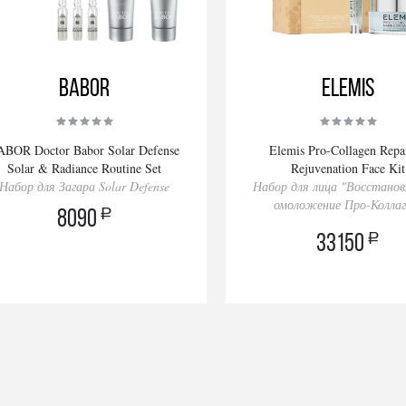
BABOR
Elemis
ABOR Doctor Babor Solar Defense
Elemis Pro-Collagen Repa
Solar & Radiance Routine Set
Rejuvenation Face Kit
Набор для Загара Solar Defense
Набор для лица "Восстанов
омоложение Про-Коллаг
a
8090
a
33150