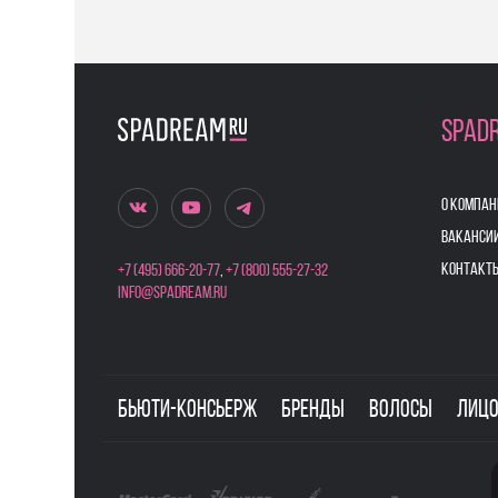
SPAD
О КОМПАН
ВАКАНСИ
КОНТАКТ
+7 (495) 666-20-77
,
+7 (800) 555-27-32
info@spadream.ru
Бьюти-консьерж
Бренды
Волосы
Лиц