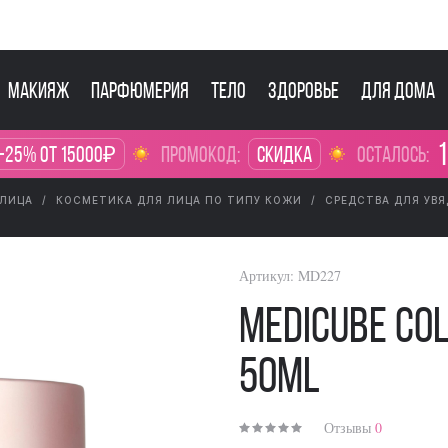
Макияж
Парфюмерия
Тело
Здоровье
Для дома
1
-25% от 15000₽
промокод:
Скидка
осталось:
 ЛИЦА
КОСМЕТИКА ДЛЯ ЛИЦА ПО ТИПУ КОЖИ
СРЕДСТВА ДЛЯ УВ
Артикул:
MD227
Medicube Co
50ml
Отзывы
0