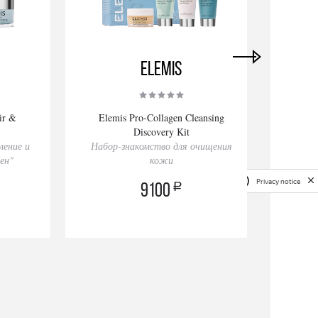
Elemis
ir &
Elemis Pro-Collagen Cleansing
Elemi
Discovery Kit
ление и
Набор-знакомство для очищения
Крем 
ен"
кожи
Privacy notice
a
9100