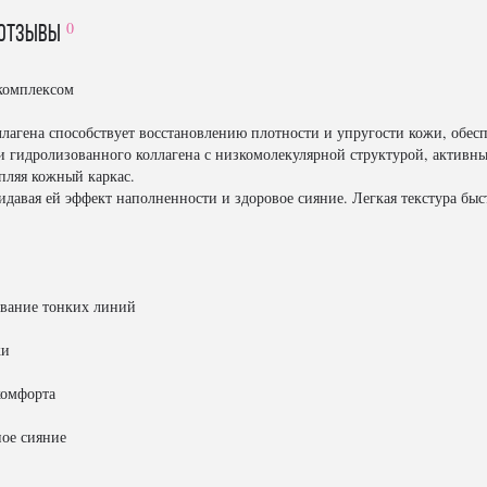
0
отзывы
комплексом
лагена способствует восстановлению плотности и упругости кожи, обе
 гидролизованного коллагена с низкомолекулярной структурой, активны
пляя кожный каркас.
идавая ей эффект наполненности и здоровое сияние. Легкая текстура бы
вание тонких линий
жи
комфорта
ое сияние