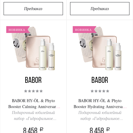
Предзаказ
Предзаказ
НОВИНКА
НОВИНКА
BABOR
BABOR
BABOR HY-ÖL & Phyto
BABOR HY-ÖL & Phyto
Booster Calming Anniversary
Booster Hydrating Anniversary
Подарочный юбилейный
Set 200/100ml
Подарочный юбилейный
Set 200/100ml
набор «Гидрофильное
набор «Гидрофильное
очищение успокаивающее»
очищение увлажняющее»
a
a
8 458
8 458