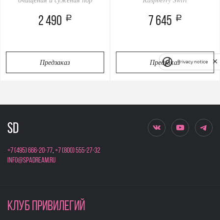
a
a
2 490
7 645
Предзаказ
Предзаказ
Privacy notice
+7 (495) 666-20-77
,
+7 (800) 555-27-32
info@spadream.ru
КЛУБ ПРИВИЛЕГИЙ