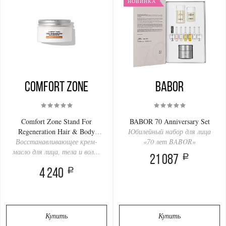
НОВИНКА
Comfort Zone
BABOR
Comfort Zone Stand For
BABOR 70 Anniversary Set
Regeneration Hair & Body
Юбилейный набор для лица
Butter Calendula Extract 100ml
Восстанавливающее крем-
«70 лет BABOR»
масло для лица, тела и волос
a
21 087
с календулой
a
4 240
Купить
Купить