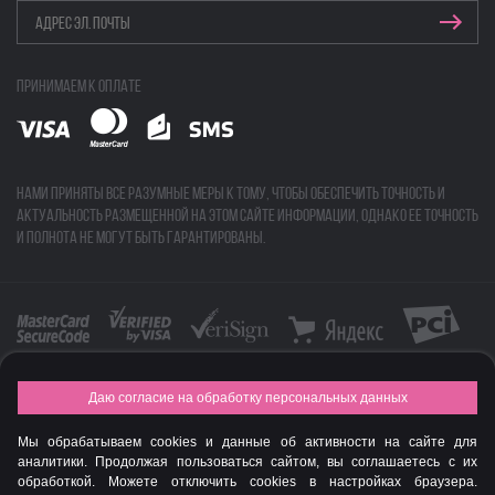
Принимаем к оплате
Нами приняты все разумные меры к тому, чтобы обеспечить точность и
актуальность размещенной на этом сайте информации, однако ее точность
и полнота не могут быть гарантированы.
Даю согласие на обработку персональных данных
FASHION NEW YEAR AWARDS 2015
Мы обрабатываем cookies и данные об активности на сайте для
© Интернет-магазин профессиональной косметики Spadream
аналитики. Продолжая пользоваться сайтом, вы соглашаетесь с их
обработкой. Можете отключить cookies в настройках браузера.