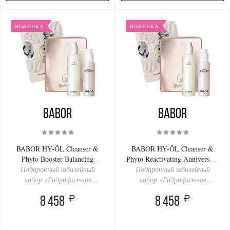
НОВИНКА
НОВИНКА
BABOR
BABOR
BABOR HY-ÖL Cleanser &
BABOR HY-ÖL Cleanser &
Phyto Booster Balancing
Phyto Reactivating Anniversary
Anniversary Set 200/100ml
Подарочный юбилейный
Подарочный юбилейный
Set 200/100ml
набор «Гидрофильное
набор «Гидрофильное
очищение матирующее»
очищение омолаживающее»
a
a
8 458
8 458