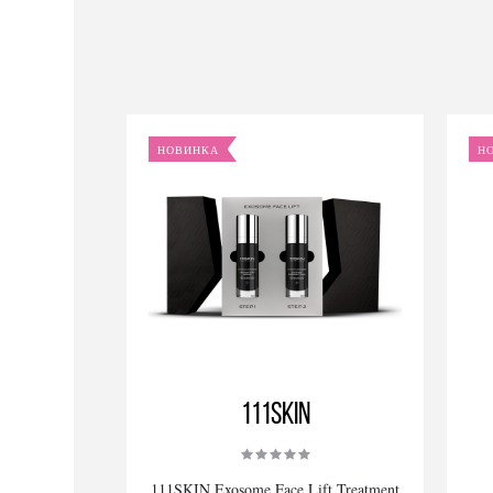
НОВИНКА
Н
111SKIN
111SKIN Exosome Face Lift Treatment