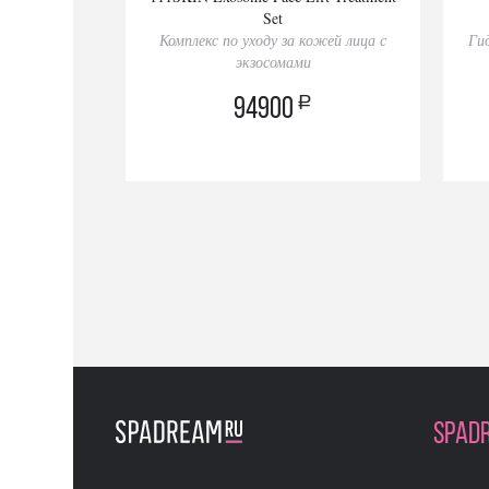
Set
Комплекс по уходу за кожей лица с
Ги
экзосомами
a
94900
SPAD