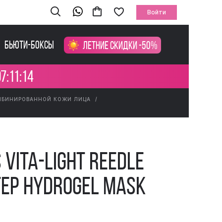
Войти
Бьюти-боксы
Летние скидки -50%
7:11:13
МБИНИРОВАННОЙ КОЖИ ЛИЦА
 Vita-Light Reedle
tep Hydrogel Mask