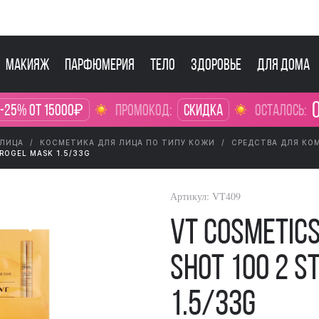
Макияж
Парфюмерия
Тело
Здоровье
Для дома
0
 -25% от 15000₽
промокод:
Скидка
осталось:
 ЛИЦА
КОСМЕТИКА ДЛЯ ЛИЦА ПО ТИПУ КОЖИ
СРЕДСТВА ДЛЯ КО
ROGEL MASK 1.5/33G
Артикул:
VT409
VT Cosmetics
Shot 100 2 S
1.5/33g