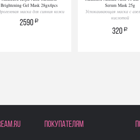
Brightening Gel Mask 28gх4pcs
Serum Mask 25g
дрогелевая маска для сияния кожи
Успокаивающая маска с азе
кислотой
a
2590
a
320
REAM.RU
ПОКУПАТЕЛЯМ
П