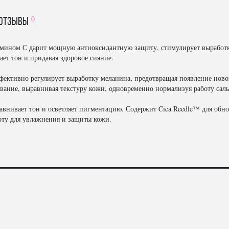
0
отзывы
амином С дарит мощную антиоксидантную защиту, стимулирует выработку
ет тон и придавая здоровое сияние.
ффективно регулирует выработку меланина, предотвращая появление но
вание, выравнивая текстуру кожи, одновременно нормализуя работу сал
авнивает тон и осветляет пигментацию. Содержит Cica Reedle™ для обно
оту для увлажнения и защиты кожи.