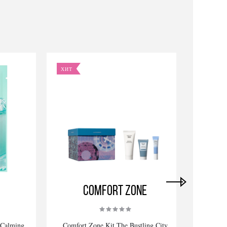
ХИТ
ХИТ
Comfort Zone
 Calming
Comfort Zone Kit The Bustling City
Alli