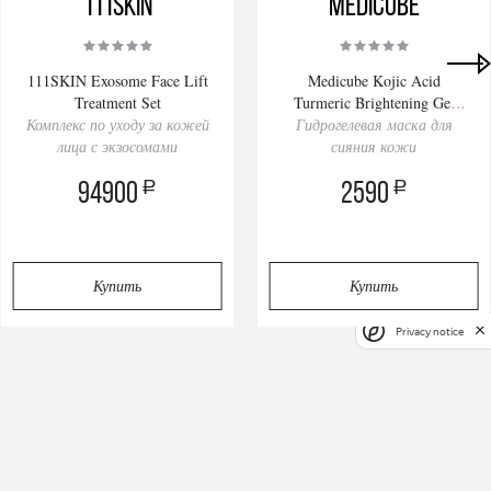
111SKIN
Medicube
111SKIN Exosome Face Lift
Medicube Kojic Acid
Treatment Set
Turmeric Brightening Gel
Комплекс по уходу за кожей
Гидрогелевая маска для
Mask 28gх4pcs
лица с экзосомами
сияния кожи
a
a
94900
2590
Купить
Купить
Privacy notice