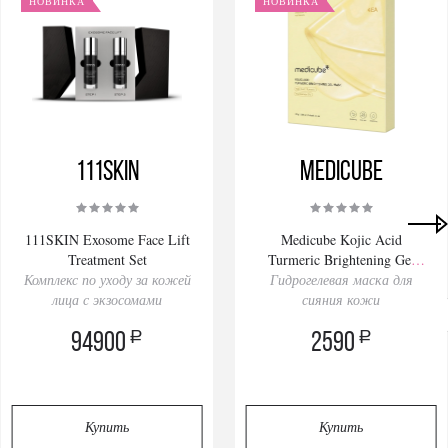
НОВИНКА
НОВИНКА
111SKIN
Medicube
111SKIN Exosome Face Lift
Medicube Kojic Acid
Treatment Set
Turmeric Brightening Gel
Комплекс по уходу за кожей
Гидрогелевая маска для
Mask 28gх4pcs
лица с экзосомами
сияния кожи
Privacy notice
a
a
94900
2590
Купить
Купить