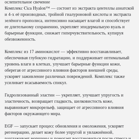
ослепительное свечение
Комплекс Cica Hyalon™ — состоит из экстракта центеллы азиатской
и 4-х её производных, тройной гиалуроновой кислоты и экстракта
зелёного прополиса, интенсивно насыщает влагой и способствует
ее длительному сохранению, укрепляет эпидермальную вуаль и
барьерные функции, снижает гиперчувствительность, купируя
обезвоженность.
Комплекс из 17 аминокислот — эффективно восстанавливает,
обеспечивая глубокую гидратацию, и поддерживает оптимальный
уровень влаги в клетках, улучшает барьерные функции кожи,
оберегая от агрессивного влияния факторов внешней среды,
ускоряет заживление различных повреждений. Комплекс также
усиливает всасываемость спикул.
Гидролизованный эластин — укрепляет, улучшает упругость и
эластичность, возвращает гладкость, шелковистость коже,
выравнивает микрорельеф, защищает от агрессивного влияния
факторов окружающего мира.
EGF — запускает процесс обновления и омоложения, ускоряет
регенерацию, делает кожу более упругой и увлажнённой,
разглаживает морщины и помогает восстановиться после стресса и