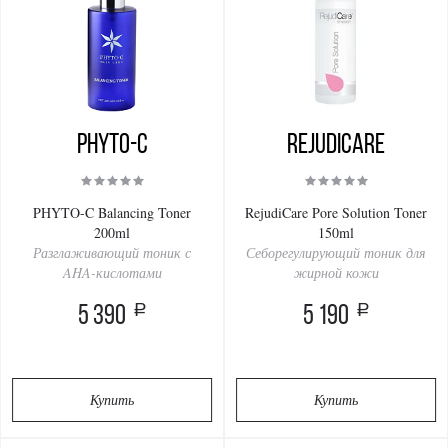
PHYTO-C
RejudiCare
PHYTO-C Balancing Toner
RejudiCare Pore Solution Toner
200ml
150ml
Разглаживающий тоник с
Себорегулирующий тоник для
AHA-кислотами
жирной кожи
a
a
5 390
5 190
Купить
Купить