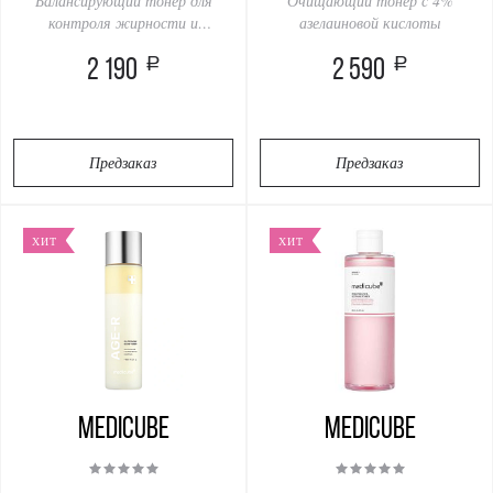
Балансирующий тонер для
Очищающий тонер с 4%
контроля жирности и
азелаиновой кислоты
сужения пор
a
a
2 190
2 590
Предзаказ
Предзаказ
ХИТ
ХИТ
Medicube
Medicube