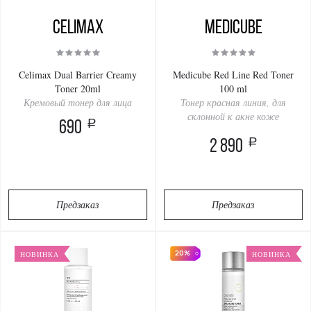
Celimax
Medicube
Celimax Dual Barrier Creamy
Medicube Red Line Red Toner
Toner 20ml
100 ml
Кремовый тонер для лица
Тонер красная линия, для
склонной к акне коже
a
690
a
2 890
Предзаказ
Предзаказ
20%
НОВИНКА
НОВИНКА