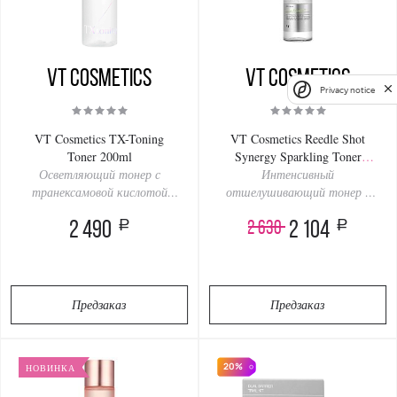
VT Cosmetics
VT Cosmetics
Privacy notice
VT Cosmetics TX-Toning
VT Cosmetics Reedle Shot
Toner 200ml
Synergy Sparkling Toner
Осветляющий тонер с
Интенсивный
150ml
транексамовой кислотой
отшелушивающий тонер с
против пигментации
микроиглами и минеральной
a
a
2 630
2 490
водой
2 104
Предзаказ
Предзаказ
20%
НОВИНКА