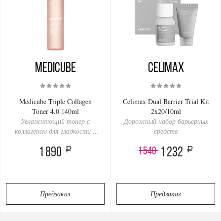
Medicube
Celimax
Medicube Triple Collagen
Celimax Dual Barrier Trial Kit
Toner 4.0 140ml
2x20/10ml
Увлажняющий тонер с
Дорожный набор барьерных
коллагеном для гладкости и
средств
сияния кожи
a
a
1 540
1 890
1 232
Предзаказ
Предзаказ