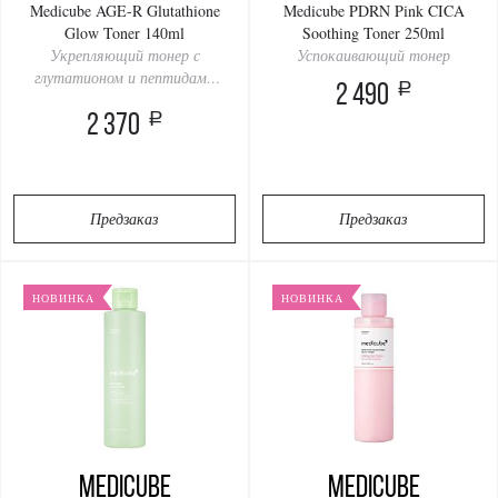
Medicube AGE-R Glutathione
Medicube PDRN Pink CICA
Glow Toner 140ml
Soothing Toner 250ml
Укрепляющий тонер с
Успокаивающий тонер
глутатионом и пептидами
a
2 490
для ровного тона и сияния
a
2 370
кожи
Предзаказ
Предзаказ
НОВИНКА
НОВИНКА
Medicube
Medicube