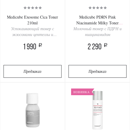
Medicube Exosome Cica Toner
Medicube PDRN Pink
210ml
Niacinamide Milky Toner
Успокаивающий тонер с
Молочный тонер с ПДРН и
150ml
экзосомами центеллы и
ниацинамидом
экстрактом чайного дерева
a
a
1 990
2 290
Предзаказ
Предзаказ
НОВИНКА