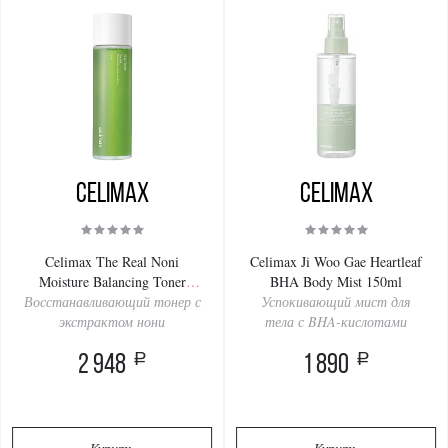
Celimax
Celimax
Celimax The Real Noni
Celimax Ji Woo Gae Heartleaf
Moisture Balancing Toner
BHA Body Mist 150ml
Восстанавливающий тонер с
150ml
Успокивающий мист для
экстрактом нони
тела с BHA-кислотами
a
a
2 948
1 890