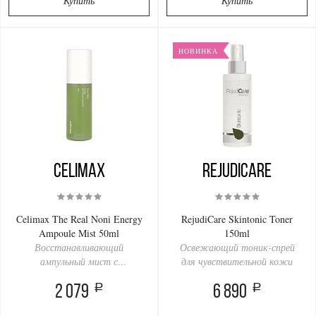
Купить
Купить
НОВИНКА
Celimax
RejudiCare
Celimax The Real Noni Energy
RejudiCare Skintonic Toner
Ampoule Mist 50ml
150ml
Восстанавливающий
Освежающий тоник-спрей
ампульный мист с
для чувствительной кожи
экстрактом нони
a
a
2 079
6 890