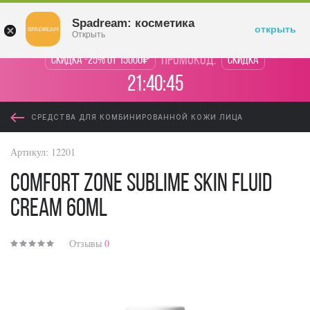
Войти
Spadream: косметика
открыть
Открыть
промокод:
Скидка -25% от 15000₽
Скидка
21:40:45
СРЕДСТВА ДЛЯ КОМБИНИРОВАННОЙ КОЖИ ЛИЦА
Артикул:
12201
Сomfort Zone Sublime Skin Fluid
Cream 60ml
Отзывы
0