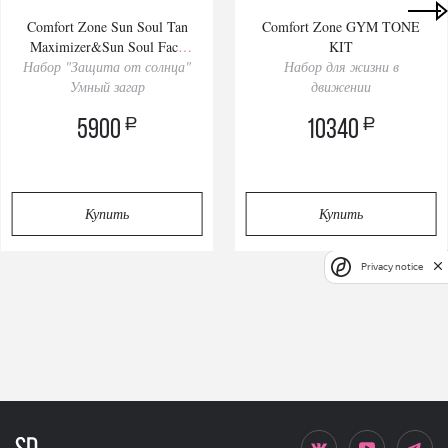
Comfort Zone Sun Soul Tan
Comfort Zone GYM TONE
Maximizer&Sun Soul Face
KIT
Набор "Защита от солнца"
Cream SPF 30/50
Набор для жизни в
Умный загар
движении
a
a
5900
10340
Купить
Купить
Privacy notice