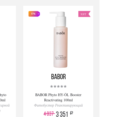
17%
ХИТ
BABOR
hyto
BABOR Phyto HY-ÖL Booster
00ml
Reactivating 100ml
жирной
Фитобустер Реактивирующий
и
a
4 037
3 351