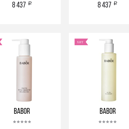
a
a
8 437
8 437
ХИТ
BABOR
BABOR