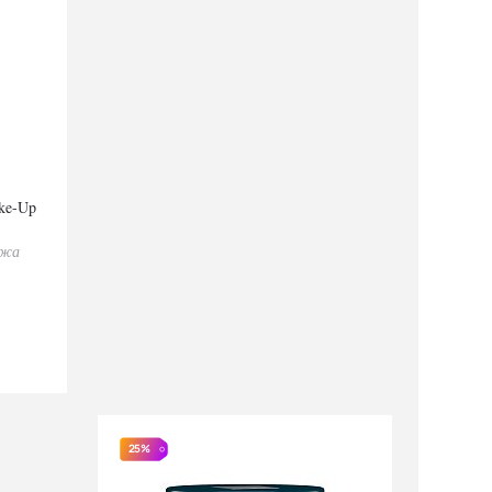
ake-Up
яжа
25%