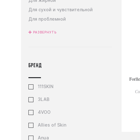
Для жирной
Для сухой и чувствительной
Для проблемной
РАЗВЕРНУТЬ
Бренд
Forll
111SKIN
Со
3LAB
4VOO
Allies of Skin
Anua