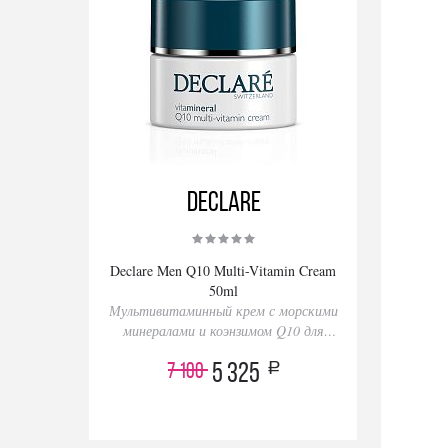
Declare
Declare Men Q10 Multi-Vitamin Cream
50ml
Мультивитаминный крем с морскими
минералами и коэнзимом Q10 для
мужчин
a
7 100
5 325