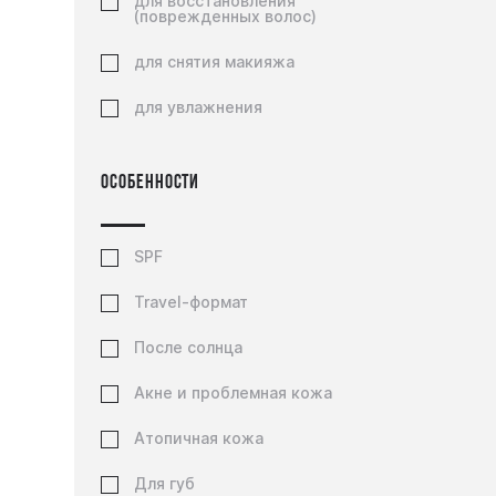
для восстановления
TiZO
Скраб
(поврежденных волос)
UIQ
Спонж
для снятия макияжа
VT Cosmetics
Спрей
для увлажнения
Zeroid
Сыворотка
Особенности
Тинт
Тональная основа
SPF
Тональное средство
Travel-формат
Тоник
После солнца
Филлер
Акне и проблемная кожа
Флюид
Атопичная кожа
Хайлайтер
Для губ