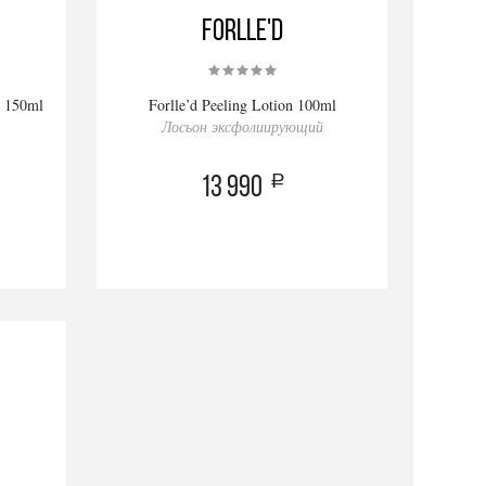
Forlle'd
n 150ml
Forlle’d Peeling Lotion 100ml
Лосьон эксфолиирующий
a
13 990