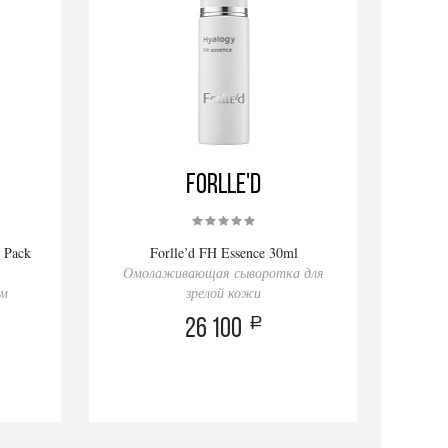
Forlle'd
l Pack
Forlle’d FH Essence 30ml
Омолаживающая сыворотка для
ом
зрелой кожи
a
26 100