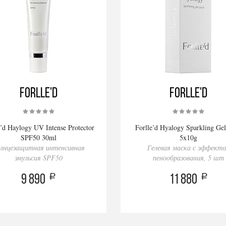
Forlle'd
Forlle'd
e’d Haylogy UV Intense Protector
Forlle’d Hyalogy Sparkling Ge
SPF50 30ml
5x10g
лнцезащитная интенсивная
Гелевая маска с эффект
эмульсия SPF50
пенообразования, 5 шт
a
a
9 890
11 880