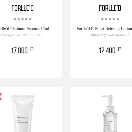
Forlle'd
Forlle'd
rlle’d Platinum Essence 15ml
Forlle’d P-Effect Refining Lotio
Сыворотка платиновая
Лосьон увлажняющий
a
a
17 860
12 400