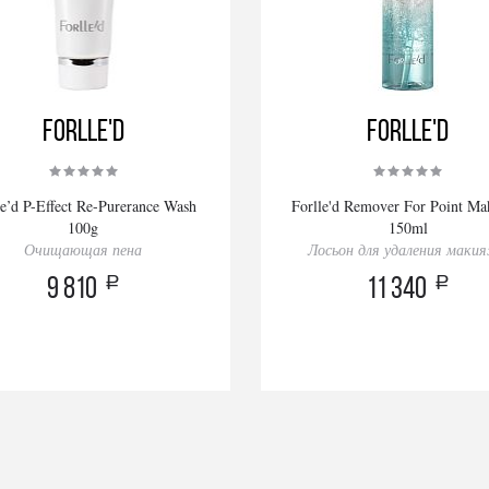
Forlle'd
Forlle'd
le’d P-Effect Re-Purerance Wash
Forlle'd Remover For Point M
100g
150ml
Очищающая пена
Лосьон для удаления маки
a
a
9 810
11 340