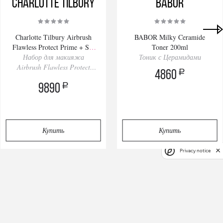
Charlotte Tilbury
BABOR
Charlotte Tilbury Airbrush
BABOR Milky Ceramide
Flawless Protect Prime + Set
Toner 200ml
Набор для макияжа
Kit 30/34ml
Тоник с Церамидами
Airbrush Flawless Protect
a
4860
Праймер+Спрей
a
9890
Купить
Купить
Privacy notice