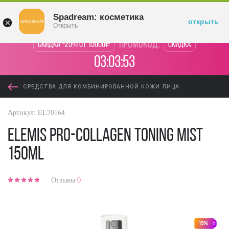
Войти
Spadream: косметика
открыть
Открыть
промокод:
Скидка -25% от 15000₽
Скидка
03:03:53
СРЕДСТВА ДЛЯ КОМБИНИРОВАННОЙ КОЖИ ЛИЦА
Артикул:
EL70164
Elemis Pro-Collagen Toning Mist
150ml
Отзывы
0
15%