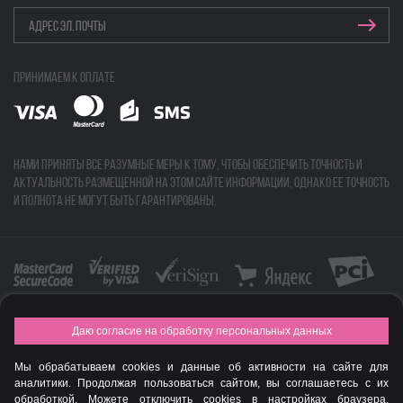
Принимаем к оплате
Нами приняты все разумные меры к тому, чтобы обеспечить точность и
актуальность размещенной на этом сайте информации, однако ее точность
и полнота не могут быть гарантированы.
Даю согласие на обработку персональных данных
FASHION NEW YEAR AWARDS 2015
Мы обрабатываем cookies и данные об активности на сайте для
© Интернет-магазин профессиональной косметики Spadream
аналитики. Продолжая пользоваться сайтом, вы соглашаетесь с их
обработкой. Можете отключить cookies в настройках браузера.