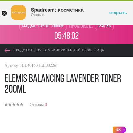
Войти
Spadream: косметика
открыть
Открыть
промокод:
Скидка -25% от 15000₽
Скидка
05:48:01
СРЕДСТВА ДЛЯ КОМБИНИРОВАННОЙ КОЖИ ЛИЦА
Артикул:
EL40160 (EL00226)
Elemis Balancing Lavender Toner
200ml
Отзывы
0
15%