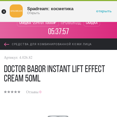
Войти
Spadream: косметика
открыть
Открыть
промокод:
Скидка -25% от 15000₽
Скидка
05:37:57
СРЕДСТВА ДЛЯ КОМБИНИРОВАННОЙ КОЖИ ЛИЦА
Артикул:
4.026.82
DOCTOR BABOR Instant Lift Effect
Cream 50ml
Отзывы
0