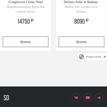
Complexion Cream 50ml
Defense Solar & Radiance
Выравнивающий Крем для
Набор для Загара Solar
Routine Set
Сияния Кожи
Defense
a
a
14750
8090
Купить
Купить
Privacy notice