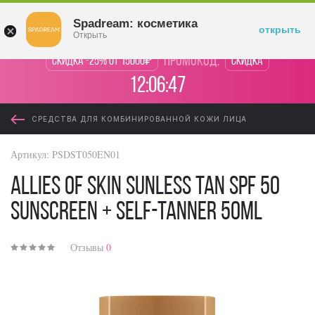
Войти
Spadream: косметика
открыть
Открыть
промокод:
Скидка -25% от 15000₽
Скидка
12:06:47
СРЕДСТВА ДЛЯ КОМБИНИРОВАННОЙ КОЖИ ЛИЦА
Артикул:
PSDST050EN01
Allies of Skin Sunless Tan SPF 50
Sunscreen + Self-Tanner 50ml
Отзывы
0