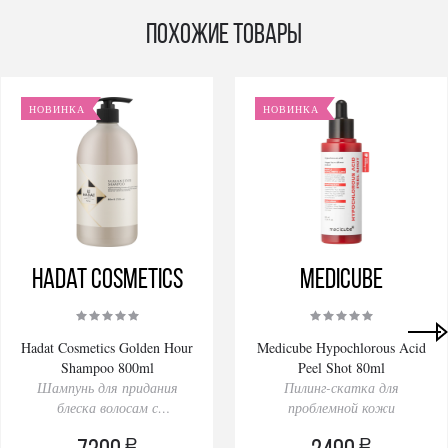
Похожие товары
НОВИНКА
НОВИНКА
Hadat Cosmetics
Medicube
Hadat Cosmetics Golden Hour
Medicube Hypochlorous Acid
Shampoo 800ml
Peel Shot 80ml
Шампунь для придания
Пилинг-скатка для
блеска волосам с
проблемной кожи
гидролизованным
a
a
кератином