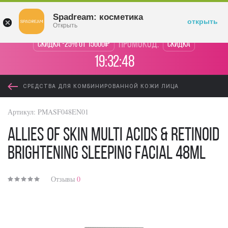
Войти
Spadream: косметика
открыть
Открыть
промокод:
Скидка -25% от 15000₽
Скидка
19:32:47
СРЕДСТВА ДЛЯ КОМБИНИРОВАННОЙ КОЖИ ЛИЦА
Артикул:
PMASF048EN01
Allies of Skin Multi Acids & Retinoid
Brightening Sleeping Facial 48ml
Отзывы
0