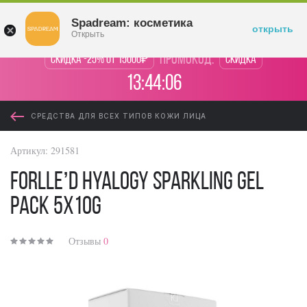
Войти
Spadream: косметика
открыть
Открыть
промокод:
Скидка -25% от 15000₽
Скидка
13:44:06
СРЕДСТВА ДЛЯ ВСЕХ ТИПОВ КОЖИ ЛИЦА
Артикул:
291581
Forlle’d Hyalogy Sparkling Gel
Pack 5x10g
Отзывы
0