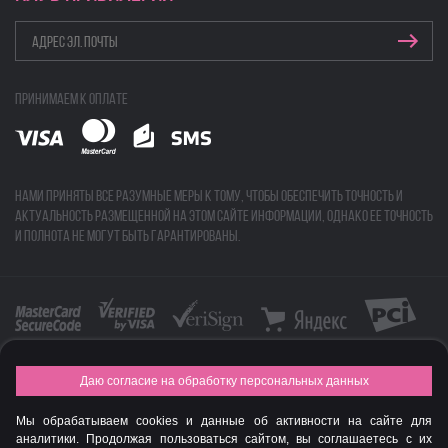
Принимаем к оплате
Нами приняты все разумные меры к тому, чтобы обеспечить точность и
актуальность размещенной на этом сайте информации, однако ее точность
и полнота не могут быть гарантированы.
Даю согласие на обработку персональных данных
FASHION NEW YEAR AWARDS 2015
Мы обрабатываем cookies и данные об активности на сайте для
© Интернет-магазин профессиональной косметики Spadream
аналитики. Продолжая пользоваться сайтом, вы соглашаетесь с их