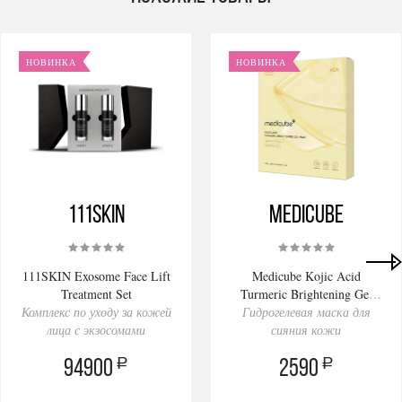
НОВИНКА
НОВИНКА
111SKIN
Medicube
111SKIN Exosome Face Lift
Medicube Kojic Acid
Treatment Set
Turmeric Brightening Gel
Комплекс по уходу за кожей
Гидрогелевая маска для
Mask 28gх4pcs
лица с экзосомами
сияния кожи
a
a
94900
2590