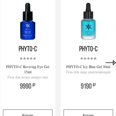
PHYTO-C
PHYTO-C
PHYTO-C Reviving Eye Gel
PHYTO-C Icy Blue Gel 30ml
15ml
Гель для лица увлажняющий
Гель для кожи вокруг глаз
a
a
9990
9190
Купить
Купить