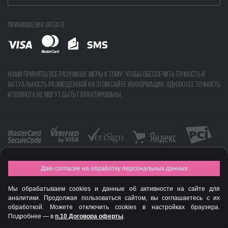
Принимаем к оплате
Нами приняты все разумные меры к тому, чтобы обеспечить точность и
актуальность размещенной на этом сайте информации, однако ее точность
и полнота не могут быть гарантированы.
Даю согласие на обработку персональных данных
FASHION NEW YEAR AWARDS 2015
Мы обрабатываем cookies и данные об активности на сайте для
© Интернет-магазин профессиональной косметики Spadream
аналитики. Продолжая пользоваться сайтом, вы соглашаетесь с их
обработкой. Можете отключить cookies в настройках браузера.
Подробнее — в
п.10 Договора оферты
.
Авторизируйся
, чтобы получить скидку