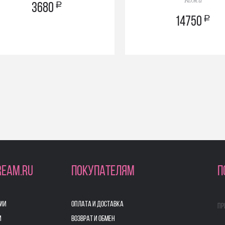
a
3680
a
14750
REAM.RU
ПОКУПАТЕЛЯМ
П
ИИ
ОПЛАТА И ДОСТАВКА
Пр
И
ВОЗВРАТ И ОБМЕН