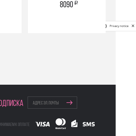
a
8090
Privacy notice
ОДПИСКА
инимаем к оплате