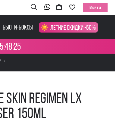
Войти
Бьюти-боксы
Летние скидки -50%
5:48:25
А
 Skin Regimen Lx
ser 150ml