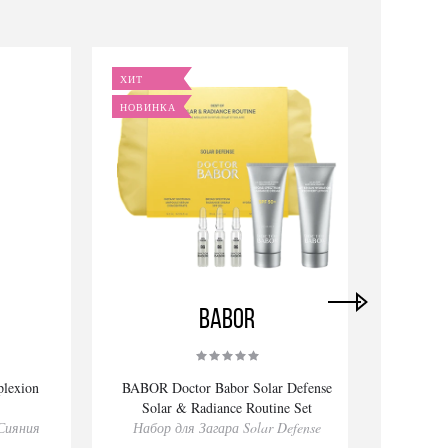
ХИТ
НОВИ
НОВИНКА
BABOR
lexion
BABOR Doctor Babor Solar Defense
El
Solar & Radiance Routine Set
Сияния
Набор для Загара Solar Defense
Набор
о