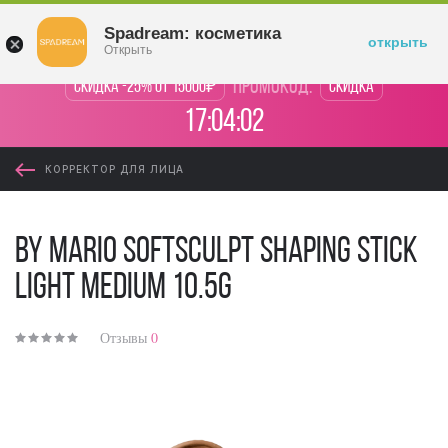
Войти
Spadream: косметика
открыть
Открыть
промокод:
Скидка -25% от 15000₽
Скидка
17:04:01
КОРРЕКТОР ДЛЯ ЛИЦА
By Mario SoftSculpt Shaping Stick
Light Medium 10.5g
Отзывы
0