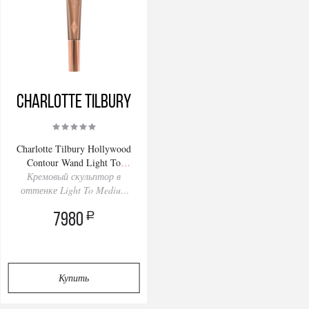
Charlotte Tilbury
Charlotte Tilbury Hollywood
Contour Wand Light To
Кремовый скульптор в
Medium 12ml
оттенке Light To Medium
(Fair-Medium)
a
7980
Купить