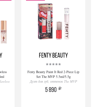
y
Fenty Beauty
wless
Fenty Beauty Paint It Red 2-Piece Lip
34ml
Set The MVP 5.5ml/5.5g
lawless
Дуэт для губ, оттенок The MVP
a
5 890