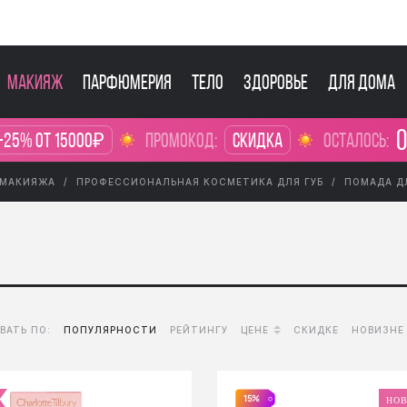
Макияж
Парфюмерия
Тело
Здоровье
Для дома
0
-25% от 15000₽
промокод:
Скидка
осталось:
 МАКИЯЖА
ПРОФЕССИОНАЛЬНАЯ КОСМЕТИКА ДЛЯ ГУБ
ПОМАДА Д
ВАТЬ ПО:
ПОПУЛЯРНОСТИ
РЕЙТИНГУ
ЦЕНЕ
СКИДКЕ
НОВИЗНЕ
15%
НО