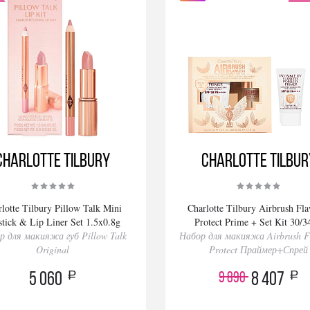
Charlotte Tilbury
Charlotte Tilbur
lotte Tilbury Pillow Talk Mini
Charlotte Tilbury Airbrush Fla
stick & Lip Liner Set 1.5x0.8g
Protect Prime + Set Kit 30/
р для макияжа губ Pillow Talk
Набор для макияжа Airbrush F
Original
Protect Праймер+Спрей
a
a
9 890
5 060
8 407