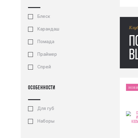
Блеск
Карандаш
Помада
Праймер
Спрей
Особенности
НОВ
Для губ
Наборы