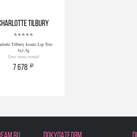
Charlotte Tilbury
rlotte Tilbury Iconic Lip Trio
3x1.5g
Трио мини-помад
a
7 678
REAM.RU
ПОКУПАТЕЛЯМ
П