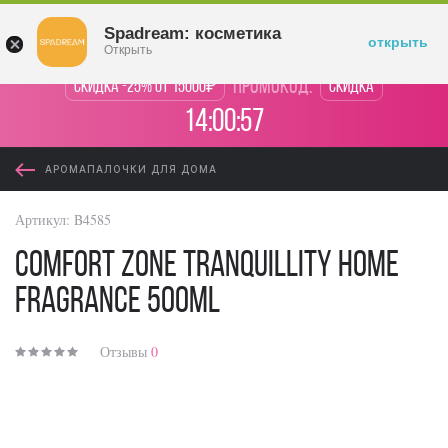
Войти
Spadream: косметика
открыть
Открыть
промокод:
Скидка -25% от 15000₽
Скидка
14:00:57
АРОМАПАЛОЧКИ ДЛЯ ДОМА
Артикул:
B4585
Comfort Zone Tranquillity Home
Fragrance 500ml
Отзывы
0