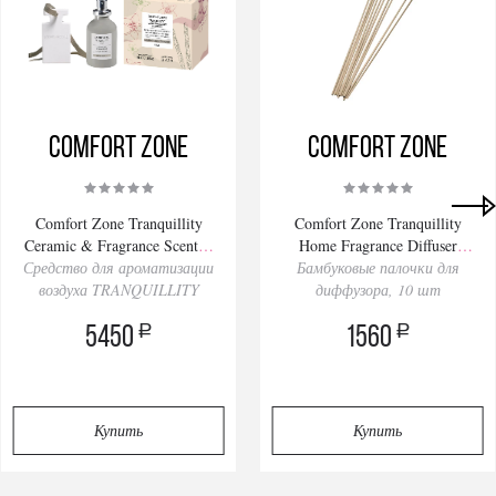
Comfort Zone
Comfort Zone
Comfort Zone Tranquillity
Comfort Zone Tranquillity
Ceramic & Fragrance Scented
Home Fragrance Diffuser
Средство для ароматизации
Kit 1p
Бамбуковые палочки для
Sticksset 10p
воздуха TRANQUILLITY
диффузора, 10 шт
a
a
5450
1560
Купить
Купить