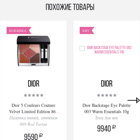
Похожие товары
НОВИНКА
ХИТ
Dior
Dior
Dior 5 Couleurs Couture
Dior Backstage Eye Palette
Velvet Limited Edition 869
003 Warm Essentials 10g
Палетка теней, оттенок
Red Tartan 7g
Тени для век
869 Red Tartan
a
9940
a
9590