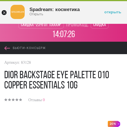
Войти
Spadream: косметика
открыть
Открыть
промокод:
Скидка -25% от 15000₽
Скидка
14:07:26
БЬЮТИ-КОНСЬЕРЖ
Артикул:
83128
Dior Backstage Eye Palette 010
Copper Essentials 10g
Отзывы
0
20%