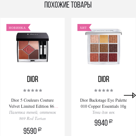
Похожие товары
НОВИНКА
ХИТ
Dior
Dior
Dior 5 Couleurs Couture
Dior Backstage Eye Palette
Velvet Limited Edition 869
010 Copper Essentials 10g
Палетка теней, оттенок
Red Tartan 7g
Тени для век
869 Red Tartan
a
9940
a
9590