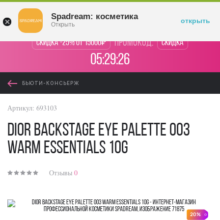
Войти
Spadream: косметика
открыть
Открыть
промокод:
Скидка -25% от 15000₽
Скидка
05:29:26
БЬЮТИ-КОНСЬЕРЖ
Артикул:
693103
Dior Backstage Eye Palette 003
Warm Essentials 10g
Отзывы
0
20%