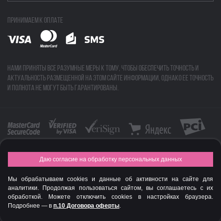
Принимаем к оплате
Нами приняты все разумные меры к тому, чтобы обеспечить точность и
актуальность размещенной на этом сайте информации, однако ее точность
и полнота не могут быть гарантированы.
Даю согласие на обработку персональных данных
FASHION NEW YEAR AWARDS 2015
Мы обрабатываем cookies и данные об активности на сайте для
© Интернет-магазин профессиональной косметики Spadream
аналитики. Продолжая пользоваться сайтом, вы соглашаетесь с их
обработкой. Можете отключить cookies в настройках браузера.
Подробнее — в
п.10 Договора оферты
.
Авторизируйся
, чтобы получить скидку