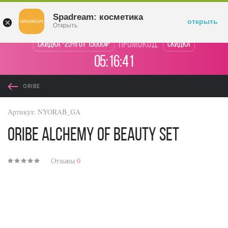
Войти
Spadream: косметика
открыть
Открыть
промокод:
Скидка -25% от 15000₽
Скидка
05:16:41
ORIBE
Артикул:
NYORAB_GA
Oribe Alchemy of Beauty Set
Отзывы
0