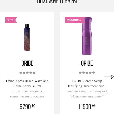
Похожие товары
ХИТ
НОВИНКА
Oribe
Oribe
Oribe Apres Beach Wave and
ORIBE Serene Scalp
Shine Spray 310ml
Densifying Treatment Spray
Спрей для создания
Уплотняющий спрей-уход
125ml
естественных локонов
“Истинная гармония’’
a
a
6790
11500