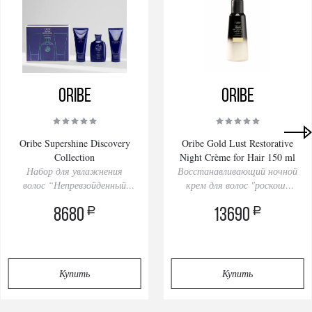
Oribe
Oribe
Oribe Supershine Discovery
Oribe Gold Lust Restorative
Collection
Night Crème for Hair 150 ml
Набор для увлажнения
Восстанавливающий ночной
волос “Непревзойденный
крем для волос "роскошь
блеск’’
золота"
a
a
8680
13690
Купить
Купить