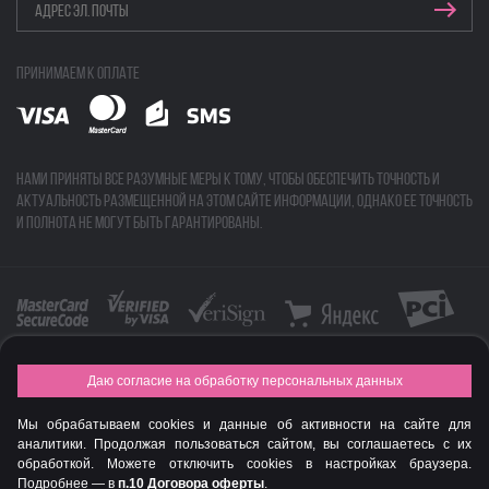
Принимаем к оплате
Нами приняты все разумные меры к тому, чтобы обеспечить точность и
актуальность размещенной на этом сайте информации, однако ее точность
и полнота не могут быть гарантированы.
Даю согласие на обработку персональных данных
FASHION NEW YEAR AWARDS 2015
Мы обрабатываем cookies и данные об активности на сайте для
© Интернет-магазин профессиональной косметики Spadream
аналитики. Продолжая пользоваться сайтом, вы соглашаетесь с их
обработкой. Можете отключить cookies в настройках браузера.
Подробнее — в
п.10 Договора оферты
.