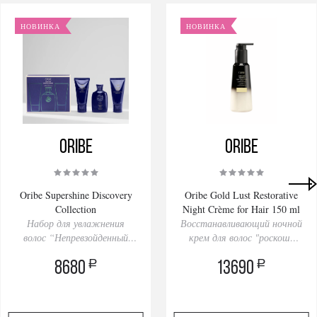
НОВИНКА
НОВИНКА
Oribe
Oribe
Oribe Supershine Discovery
Oribe Gold Lust Restorative
Collection
Night Crème for Hair 150 ml
Набор для увлажнения
Восстанавливающий ночной
волос “Непревзойденный
крем для волос "роскошь
блеск’’
золота"
a
a
8680
13690