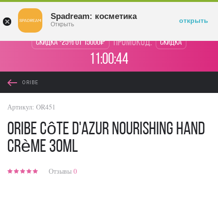
Войти
Spadream: косметика
открыть
Открыть
промокод:
Скидка -25% от 15000₽
Скидка
11:00:44
ORIBE
Артикул:
OR451
Oribe Côte d'Azur Nourishing Hand
Crème 30ml
Отзывы
0