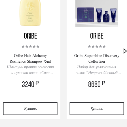
Oribe
Oribe
Oribe Hair Alchemy
Oribe Supershine Discovery
Resilience Shampoo 75ml
Collection
Шампунь против ломкости
Набор для увлажнения
и сухости волос «Сила
волос “Непревзойденный
возрождения»
блеск’’
a
a
3240
8680
Купить
Купить