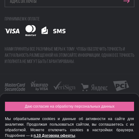
Принимаем к оплате
Нами приняты все разумные меры к тому, чтобы обеспечить точность и
актуальность размещенной на этом сайте информации, однако ее точность
и полнота не могут быть гарантированы.
Даю согласие на обработку персональных данных
FASHION NEW YEAR AWARDS 2015
Мы обрабатываем cookies и данные об активности на сайте для
© Интернет-магазин профессиональной косметики Spadream
аналитики. Продолжая пользоваться сайтом, вы соглашаетесь с их
обработкой. Можете отключить cookies в настройках браузера.
Подробнее — в
п.10 Договора оферты
.
Авторизируйся
, чтобы получить скидку