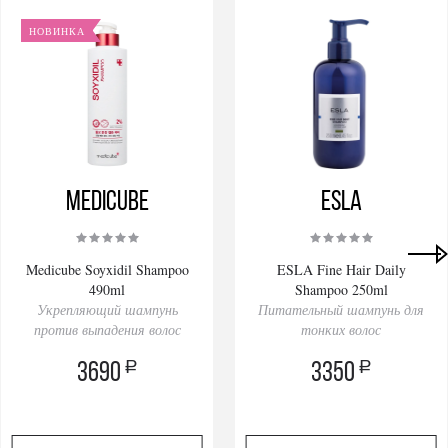
НОВИНКА
Medicube
ESLA
Medicube Soyxidil Shampoo
ESLA Fine Hair Daily
490ml
Shampoo 250ml
Укрепляющий шампунь
Питательный шампунь для
против выпадения волос
тонких волос
a
a
3690
3350