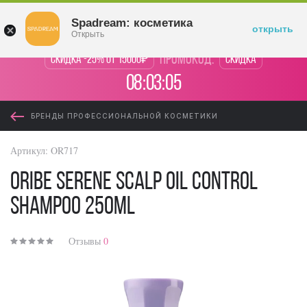
Войти
Spadream: косметика
открыть
Открыть
промокод:
Скидка -25% от 15000₽
Скидка
08:03:05
БРЕНДЫ ПРОФЕССИОНАЛЬНОЙ КОСМЕТИКИ
Артикул:
OR717
Oribe Serene Scalp Oil Control
Shampoo 250ml
Отзывы
0