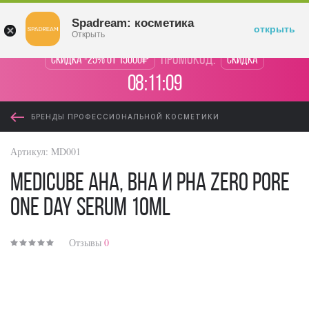
Войти
Spadream: косметика
открыть
Открыть
промокод:
Скидка -25% от 15000₽
Скидка
08:11:08
БРЕНДЫ ПРОФЕССИОНАЛЬНОЙ КОСМЕТИКИ
Артикул:
MD001
Medicube AHA, BHA и PHA Zero Pore
One Day Serum 10ml
Отзывы
0