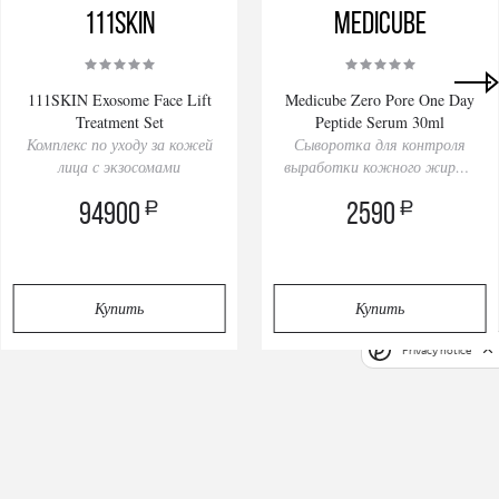
111SKIN
Medicube
111SKIN Exosome Face Lift
Medicube Zero Pore One Day
Treatment Set
Peptide Serum 30ml
Комплекс по уходу за кожей
Сыворотка для контроля
лица с экзосомами
выработки кожного жира и
сужения пор
a
a
94900
2590
Купить
Купить
Privacy notice