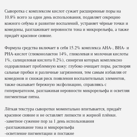
Сыворотка с комплексом кислот сужает расширенные поры на
10.8% всего за один день использования, подавляет секрецию
кожного себума и развитие воспалений, устраняет чёрные точки и
комедоны, разглаживает неровности тона и микрорельефа, а также
придаёт красивое сияние.
Формула средства включает в себя 15.2% комплекса AHA-, BHA- и
PHA-кислот (глюконолактон 14%, гликолевая и молочная кислоты
1%, салициловая кислота 0.2%), синергия которых комплексно
оздоравливает проблемную кожу: глубоко очищает поры, растворяя
сальные пробки и различные загрязнения, тем самым избавляя от
комедонов и снижая риск появления воспалительных элементов,
также оказывает бережную эксфолиацию, справляясь с
гиперкератозом, разглаживая неровности микрорельефа и осветляя
пигментные пятна.
Лёгкая текстура сыворотки моментально впитывается, придаёт
красивое сияние и не оставляет липкости и жирной плёнки.
-заметное сужение пор за 1 день использования
-разглаживание тона и микрорельефа
-осветление пигментации и постакне