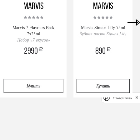
Marvis
Marvis
Marvis 7 Flavours Pack
Marvis Sinuos Lily 75ml
7x25ml
Зубная паста Sinuos Lily
Набор «7 вкусов»
a
a
2990
890
Купить
Купить
Privacy notice