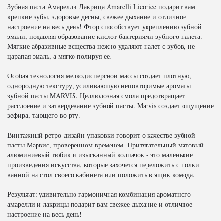
Зубная паста Амарелли Лакрица Amarelli Licorice подарит вам
крепкие зубы, здоровые десны, свежее дыхание и отличное
настроение на весь день! Фтор способствует укреплению зубной
эмали, подавляя образование кислот бактериями зубного налета.
Мягкие абразивные вещества нежно удаляют налет с зубов, не
царапая эмаль, а мягко полируя ее.
Особая технология мелкодисперсной массы создает плотную,
однородную текстуру, усиливающую неповторимые ароматы
зубной пасты MARVIS. Целлюлозная смола предотвращает
расслоение и затвердевание зубной пасты. Marvis создает ощущение
зефира, тающего во рту.
Винтажный ретро-дизайн упаковки говорит о качестве зубной
пасты Марвис, проверенном временем. Притягательный матовый
алюминиевый тюбик и изысканный колпачок - это маленькие
произведения искусства, которые захочется переложить с полки
ванной на стол своего кабинета или положить в ящик комода.
Результат: удивительно гармоничная комбинация ароматного
амарелли и лакрицы подарит вам свежее дыхание и отличное
настроение на весь день!