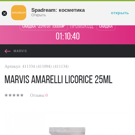
Войти
Spadream: косметика
открыть
Открыть
промокод:
Скидка -25% от 15000₽
Скидка
01:10:39
MARVIS
Артикул:
411334 (411094) (411134)
Marvis Amarelli Licorice 25ml
Отзывы
0