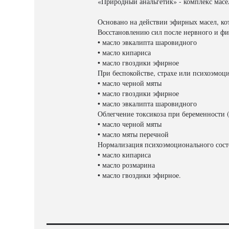
«Природный анальгетик» - комплекс масел
Основано на действии эфирных масел, ко
Восстановлению сил после нервного и фи
• масло эвкалипта шаровидного
• масло кипариса
• масло гвоздики эфирное
При беспокойстве, страхе или психоэмо
• масло черной мяты
• масло гвоздики эфирное
• масло эвкалипта шаровидного
Облегчение токсикоза при беременности 
• масло черной мяты
• масло мяты перечной
Нормализация психоэмоционального состо
• масло кипариса
• масло розмарина
• масло гвоздики эфирное.