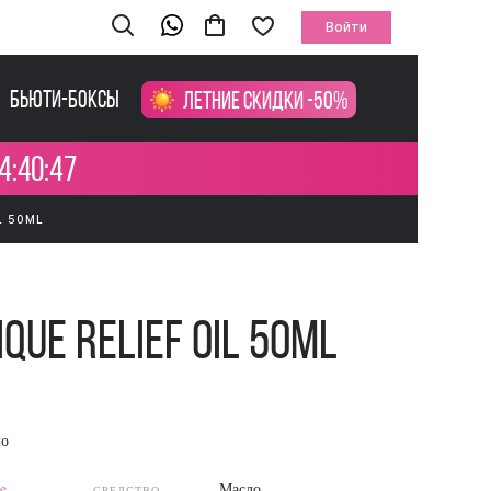
Войти
Бьюти-боксы
Летние скидки -50%
4:40:47
L 50ML
ique Relief Oil 50ml
асло
e
Масло
СРЕДСТВО