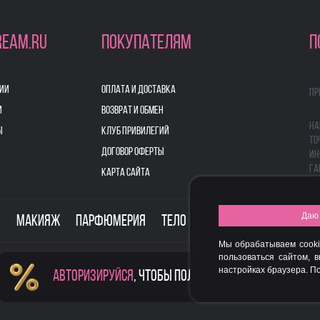
REAM.RU
ПОКУПАТЕЛЯМ
П
ИИ
ОПЛАТА И ДОСТАВКА
Пр
И
ВОЗВРАТ И ОБМЕН
На
Ы
КЛУБ ПРИВИЛЕГИЙ
то
ДОГОВОР ОФЕРТЫ
ин
га
КАРТА САЙТА
Даю 
о
Макияж
Парфюмерия
Тело
Здоровье
Для дом
Мы обрабатываем cooki
пользоваться сайтом, 
настройках браузера. 
Авторизируйся
, чтобы получить скидку
FASHION NEW YEAR AWARDS 2015
© 