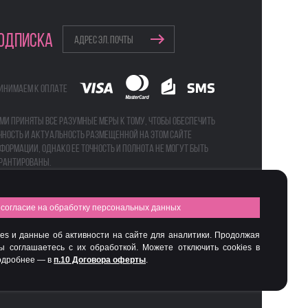
ОДПИСКА
инимаем к оплате
ми приняты все разумные меры к тому, чтобы обеспечить
чность и актуальность размещенной на этом сайте
формации, однако ее точность и полнота не могут быть
рантированы.
согласие на обработку персональных данных
а
Бьюти-боксы
es и данные об активности на сайте для аналитики. Продолжая
вы соглашаетесь с их обработкой. Можете отключить cookies в
Подробнее — в
п.10 Договора оферты
.
Интернет-магазин профессиональной косметики Spadream