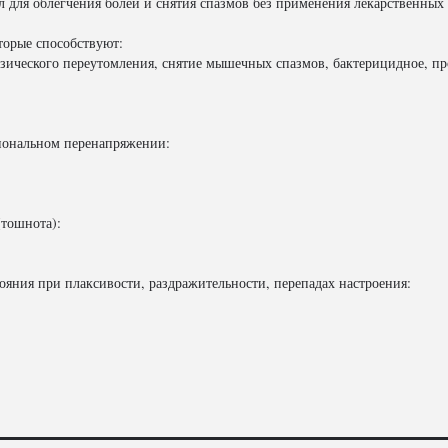
 для облегчения болей и снятия спазмов без применения лекарственных 
торые способствуют:
зического переутомления, снятие мышечных спазмов, бактерицидное, пр
циональном перенапряжении:
(тошнота):
яния при плаксивости, раздражительности, перепадах настроения: