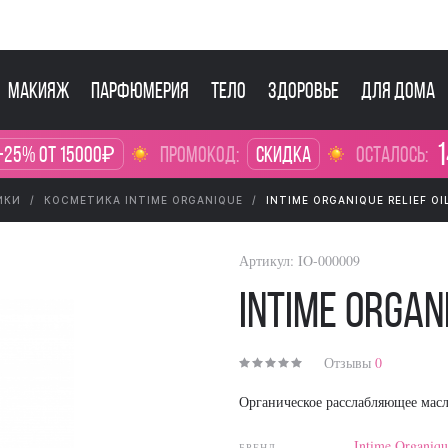
Макияж
Парфюмерия
Тело
Здоровье
Для дома
1
-25% от 15000₽
промокод:
Скидка
осталось:
ИКИ
КОСМЕТИКА INTIME ORGANIQUE
INTIME ORGANIQUE RELIEF OI
Артикул:
IO-000009
Intime Organ
Отзывы
0
Органическое расслабляющее м
Intime Organiqu
БРЕНД