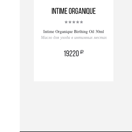
Intime Organique
Intime Organique Birthing Oil 30ml
Масло для ухода в интимных местах
a
19220