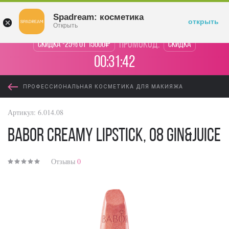
Войти
Spadream: косметика
открыть
Открыть
промокод:
Скидка -25% от 15000₽
Скидка
00:31:42
ПРОФЕССИОНАЛЬНАЯ КОСМЕТИКА ДЛЯ МАКИЯЖА
Артикул:
6.014.08
BABOR Creamy Lipstick, 08 gin&juice
Отзывы
0