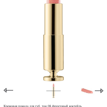
Кремовая помада для губ, тон 08 фруктовый коктейль