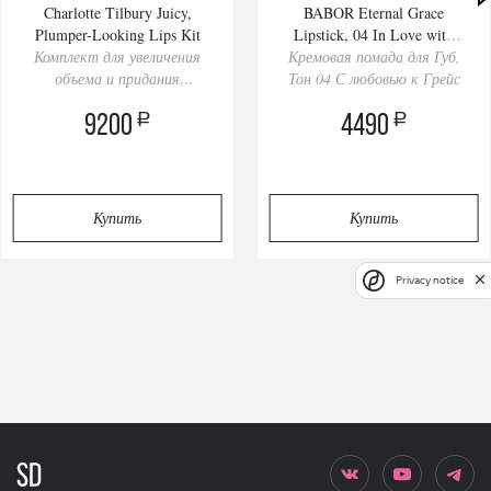
Charlotte Tilbury Juicy,
BABOR Eternal Grace
Plumper-Looking Lips Kit
Lipstick, 04 In Love with
Комплект для увеличения
Кремовая помада для Губ,
Grace
объема и придания
Тон 04 С любовью к Грейс
сочности губам
a
a
9200
4490
Купить
Купить
Privacy notice