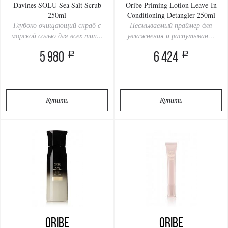
Davines SOLU Sea Salt Scrub
Oribe Priming Lotion Leave-In
250ml
Conditioning Detangler 250ml
Глубоко очищающий скраб с
Несмываемый праймер для
морской солью для всех типов
увлажнения и распутывания
волос
волос
a
a
5 980
6 424
Купить
Купить
Oribe
Oribe