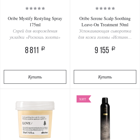
Oribe Mystify Restyling Spray
Oribe Serene Scalp Soothing
175ml
Leave-On Treatment 50ml
Спрей для возрождения
Успокаивающая сыворотка
укладки «Роскошь золота»
для кожи головы «Истинная
гармония»
a
a
8 811
9 155
Купить
Купить
ХИТ