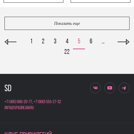
Показать еще
1
2
3
4
5
6
...
22
+7 (495) 666-20-77
,
+7 (800) 555-27-32
info@spadream.ru