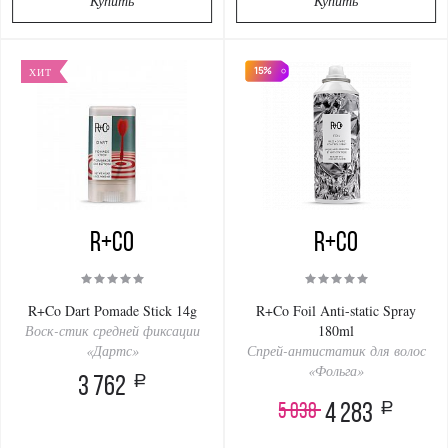
Купить
Купить
15%
ХИТ
R+Co
R+Co
R+Co Dart Pomade Stick 14g
R+Co Foil Anti-static Spray
Воск-стик средней фиксации
180ml
«Дартс»
Спрей-антистатик для волос
«Фольга»
a
3 762
a
5 038
4 283