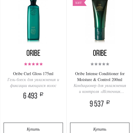
ХИТ
Oribe
Oribe
Oribe Curl Gloss 175ml
Oribe Intense Conditioner for
Гель-блеск для увлажнения и
Moisture & Control 200ml
фиксации вьющихся волос
Кондиционер для увлажнения
и контроля «Источник
a
6 493
красоты»
a
9 537
Купить
Купить