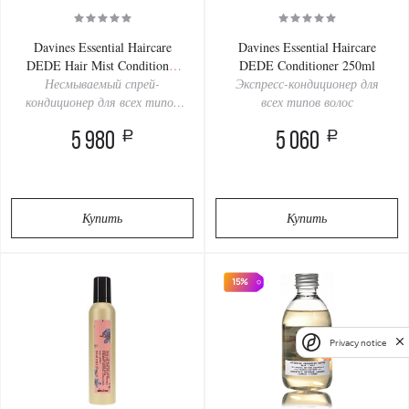
Davines Essential Haircare
Davines Essential Haircare
DEDE Hair Mist Conditioner
DEDE Conditioner 250ml
Несмываемый спрей-
250ml
Экспресс-кондиционер для
кондиционер для всех типов
всех типов волос
волос
a
a
5 980
5 060
Купить
Купить
15%
Privacy notice