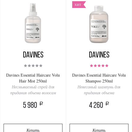
ХИТ
Davines
Davines
Davines Essential Haircare Volu
Davines Essential Haircare Volu
Hair Mist 250ml
Shampoo 250ml
Несмываемый спрей для
Невесомый шампунь для
придания объема волосам
придания объема
a
a
5 980
4 260
Купить
Купить