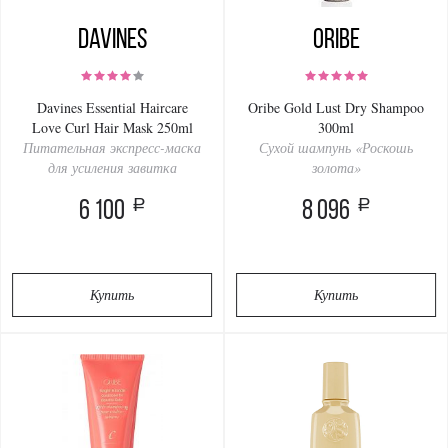
Davines
Oribe
Davines Essential Haircare
Oribe Gold Lust Dry Shampoo
Love Curl Hair Mask 250ml
300ml
Питательная экспресс-маска
Сухой шампунь «Роскошь
для усиления завитка
золота»
a
a
6 100
8 096
Купить
Купить