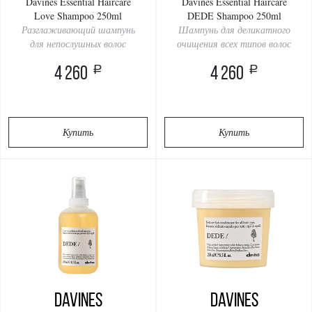
Davines Essential Haircare
Davines Essential Haircare
Love Shampoo 250ml
DEDE Shampoo 250ml
Разглаживающий шампунь
Шампунь для деликатного
для непослушных волос
очищения всех типов волос
a
a
4 260
4 260
Купить
Купить
Davines
Davines