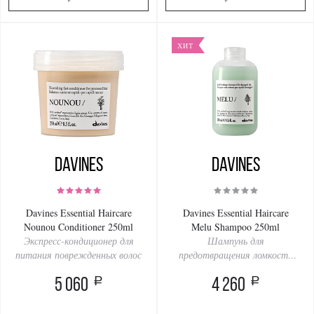
ХИТ
Davines
Davines
Davines Essential Haircare
Davines Essential Haircare
Nounou Conditioner 250ml
Melu Shampoo 250ml
Экспресс-кондиционер для
Шампунь для
питания поврежденных волос
предотвращения ломкости
волос
a
a
5 060
4 260