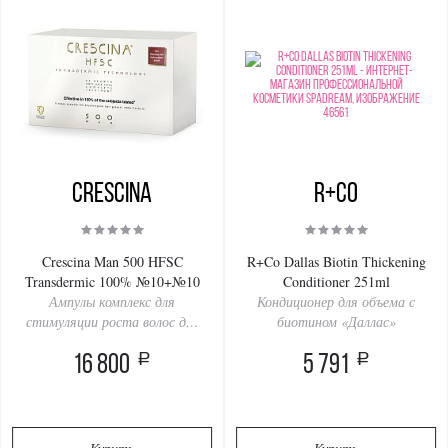
Crescina
R+Co
Crescina Man 500 HFSC
R+Co Dallas Biotin Thickening
Transdermic 100% №10+№10
Conditioner 251ml
Ампулы комплекс для
Кондиционер для объема с
стимуляции роста волос для
биотином «Даллас»
мужчин Дозировка 500:
a
a
лечение выпадения и
16 800
5 791
поредения волос (2 упаковки
по 10 ампул)