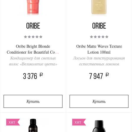
Oribe
Oribe
Oribe Bright Blonde
Oribe Matte Waves Texture
Conditioner for Beautiful Color
Lotion 100ml
Кондиционер для светлых
50ml
Лосьон для текстурирования
волос «Великолепие цвета»
естественных локонов
a
a
3 376
7 947
Купить
Купить
ХИТ
ХИТ