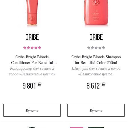
Oribe
Oribe
Oribe Bright Blonde
Oribe Bright Blonde Shampoo
Conditioner For Beautiful
for Beautiful Color 250ml
Кондиционер для светлых
Color 200ml
Шампунь для светлых волос
волос «Великолепие цвета»
«Великолепие цвета»
a
a
9 801
8 612
Купить
Купить