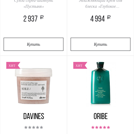
Сухой спрей-шампунь
Увлажняющий крем для
«Пустыня»
блеска «Глубокое
погружение»
a
a
2 937
4 994
Купить
Купить
ХИТ
ХИТ
Davines
Oribe