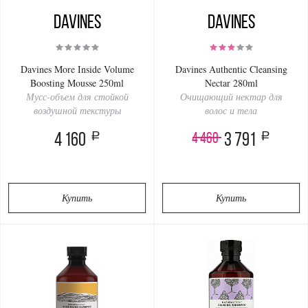
Davines
Davines
Davines More Inside Volume
Davines Authentic Cleansing
Boosting Mousse 250ml
Nectar 280ml
Мусс-объем для стойкой
Очищающий нектар для
воздушной текстуры
волос и тела
a
a
4 460
4 160
3 791
Купить
Купить