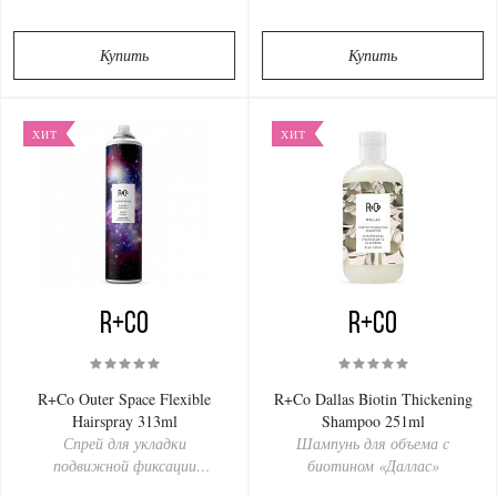
Купить
Купить
ХИТ
ХИТ
R+Co
R+Co
R+Co Outer Space Flexible
R+Co Dallas Biotin Thickening
Hairspray 313ml
Shampoo 251ml
Спрей для укладки
Шампунь для объема с
подвижной фиксации
биотином «Даллас»
«Галактика»