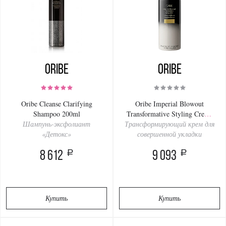
Oribe
Oribe
Oribe Cleanse Clarifying
Oribe Imperial Blowout
Shampoo 200ml
Transformative Styling Creme
Шампунь-эксфолиант
Трансформирующий крем для
150ml
«Детокс»
совершенной укладки
a
a
8 612
9 093
Купить
Купить